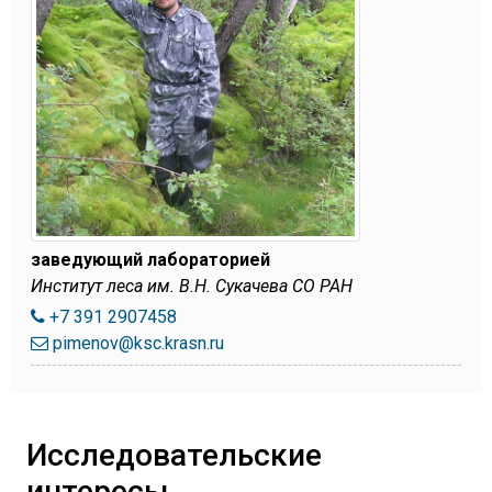
заведующий лабораторией
Институт леса им. В.Н. Сукачева СО РАН
+7 391 2907458
pimenov@ksc.krasn.ru
Исследовательские
интересы