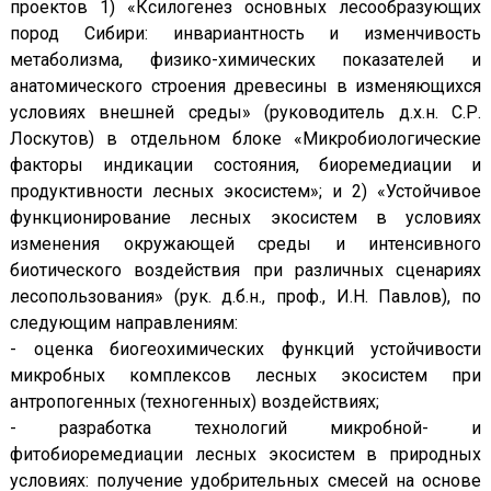
проектов 1) «Ксилогенез основных лесообразующих
пород Сибири: инвариантность и изменчивость
метаболизма, физико-химических показателей и
анатомического строения древесины в изменяющихся
условиях внешней среды» (руководитель д.х.н. С.Р.
Лоскутов) в отдельном блоке «Микробиологические
факторы индикации состояния, биоремедиации и
продуктивности лесных экосистем»; и 2) «Устойчивое
функционирование лесных экосистем в условиях
изменения окружающей среды и интенсивного
биотического воздействия при различных сценариях
лесопользования» (рук. д.б.н., проф., И.Н. Павлов), по
следующим направлениям:
- оценка биогеохимических функций устойчивости
микробных комплексов лесных экосистем при
антропогенных (техногенных) воздействиях;
- разработка технологий микробной- и
фитобиоремедиации лесных экосистем в природных
условиях: получение удобрительных смесей на основе