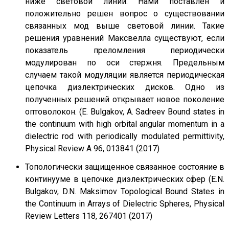
ниже световой линии. Нами поставлен и
положительно решен вопрос о существовании
связанных мод выше световой линии. Такие
решения уравнений Максвелла существуют, если
показатель преломления периодически
модулирован по оси стержня. Предельным
случаем такой модуляции является периодическая
цепочка диэлектрических дисков. Одно из
полученных решений открывает новое поколение
оптоволокон. (E. Bulgakov, A. Sadreev Bound states in
the continuum with high orbital angular momentum in a
dielectric rod with periodically modulated permittivity,
Physical Review A 96, 013841 (2017)
Топологически защищенное связанное состояние в
континууме в цепочке диэлектрических сфер (E.N.
Bulgakov, D.N. Maksimov Topological Bound States in
the Continuum in Arrays of Dielectric Spheres, Physical
Review Letters 118, 267401 (2017)