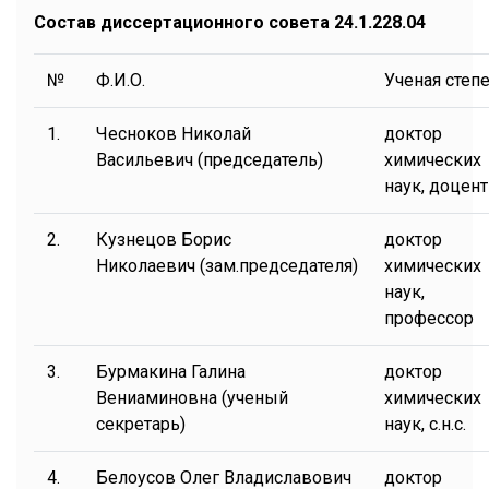
Состав диссертационного совета 24.1.228.04
№
Ф.И.О.
Ученая степ
1.
Чесноков Николай
доктор
Васильевич (председатель)
химических
наук, доцент
2.
Кузнецов Борис
доктор
Николаевич (зам.председателя)
химических
наук,
профессор
3.
Бурмакина Галина
доктор
Вениаминовна (ученый
химических
секретарь)
наук, с.н.с.
4.
Белоусов Олег Владиславович
доктор