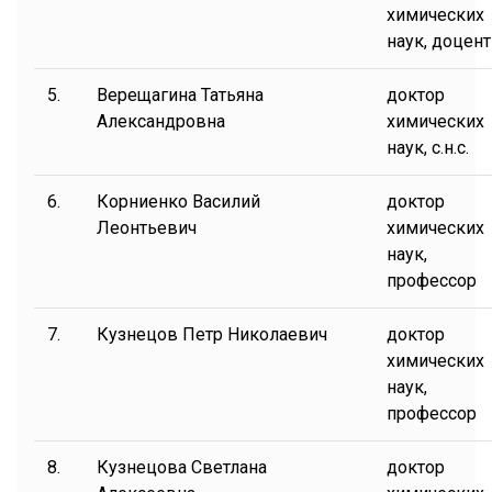
химических
наук, доцент
5.
Верещагина Татьяна
доктор
Александровна
химических
наук, с.н.с.
6.
Корниенко Василий
доктор
Леонтьевич
химических
наук,
профессор
7.
Кузнецов Петр Николаевич
доктор
химических
наук,
профессор
8.
Кузнецова Светлана
доктор