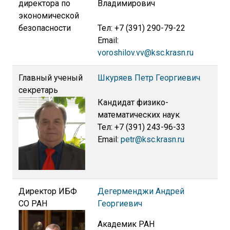
директора по
Владимирович
экономической
безопасности
Тел: +7 (391) 290-79-22
Email:
voroshilov.vv@ksc.krasn.ru
Главный ученый
Шкуряев Петр Георгиевич
секретарь
Кандидат физико-
математических наук
Тел: +7 (391) 243-96-33
Email:
petr@ksc.krasn.ru
Директор ИБФ
Дегерменджи Андрей
СО РАН
Георгиевич
Академик РАН