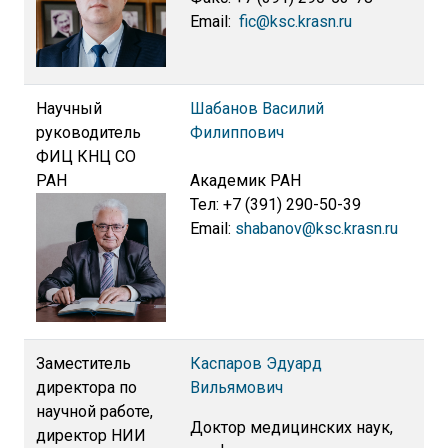
Email:
fic@ksc.krasn.ru
Научный
Шабанов Василий
руководитель
Филиппович
ФИЦ КНЦ СО
РАН
Академик РАН
Тел: +7 (391) 290-50-39
Email:
shabanov@ksc.krasn.ru
Заместитель
Каспаров Эдуард
директора по
Вильямович
научной работе,
Доктор медицинских наук,
директор НИИ