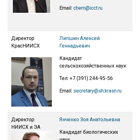
Email:
chem@icct.ru
Директор
Липшин Алексей
КрасНИИСХ
Геннадьевич
Кандидат
сельскохозяйственных наук
Тел: +7 (391) 244-95-56
Email:
secretary@sh.krasn.ru
Директор
Янченко Зоя Анатольевна
НИИСХ и ЭА
Кандидат биологических
наук