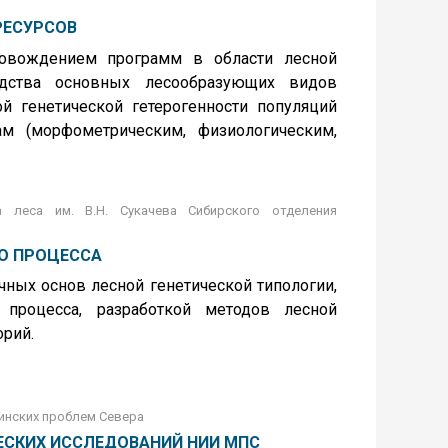
РЕСУРСОВ
ровождением программ в области лесной
одства основных лесообразующих видов
й генетической гетерогенности популяций
м (морфометрическим, физиологическим,
а леса им. В.Н. Сукачева Сибирского отделения
О ПРОЦЕССА
чных основ лесной генетической типологии,
о процесса, разработкой методов лесной
орий.
инских проблем Севера
ЕСКИХ ИССЛЕДОВАНИЙ НИИ МПС