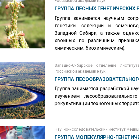
Российской академии наук
ГРУППА ЛЕСНЫХ ГЕНЕТИЧЕСКИХ 
Группа занимается научным соп
генетики, селекции и семенов
Западной Сибири, а также оценко
хвойных по различным признака
химическим, биохимическим).
Западно-Сибирское отделение Институт
Российской академии наук
ГРУППА ЛЕСООБРАЗОВАТЕЛЬНОГ
Группа занимается разработкой нау
изучением лесообразовательног
рекультивации техногенных террит
Научно-исследовательский институт медиц
ГРУППА МОЛЕКУЛЯРНО-ГЕНЕТИЧ