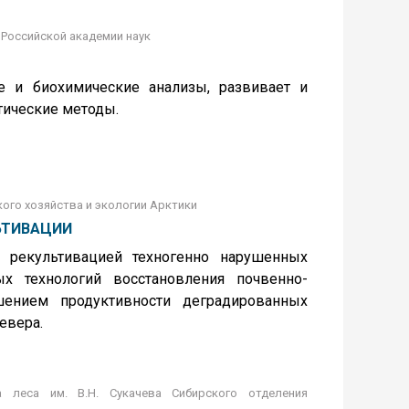
 Российской академии наук
е и биохимические анализы, развивает и
ические методы.
ого хозяйства и экологии Арктики
ЬТИВАЦИИ
й рекультивацией техногенно нарушенных
ых технологий восстановления почвенно-
шением продуктивности деградированных
евера.
а леса им. В.Н. Сукачева Сибирского отделения