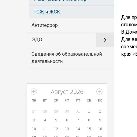
ТСЖ и ЖСК
Для пр
столом
Антитеррор
В Доме
Для ве
ЭДО
совмес
края «
Сведения об образовательной
деятельности
Август 2026
ПН
ВТ
СР
ЧТ
ПТ
СБ
ВС
27
28
29
30
31
1
2
3
4
5
6
7
8
9
10
11
12
13
14
15
16