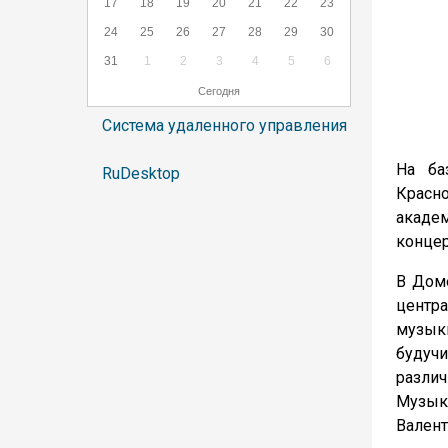
17
18
19
20
21
22
23
24
25
26
27
28
29
30
31
1
2
3
4
5
6
Сегодня
Система удаленного управления
На ба
RuDesktop
Красн
академ
концер
В Доме
центра
музык
будучи
различ
Музыка
Валент