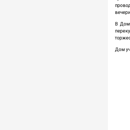
прово
вечери
В Дом
переку
торжес
Дом уч