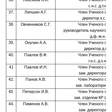
с.н.с .д.т.н.
37.
Липшин А.Г.
Член Ученого сове
директор к.с.-х.н
38.
Овчинников С.Г.
Член Ученого сове
руководитель научного н
д.ф.-м.н.
39.
Онучин А.А.
Член Ученого сове
директор д.б.н.
40.
Павлов В.Ф.
Член Ученого сове
г.н.с. д.х.н.
41
Павлов И.Н.
Член Ученого сове
зам. директора д.б
42.
Панов А.В.
Член Ученого сове
зав. лабораторией к
43.
Петерсон И.В.
Член Ученого сове
зав. отделом КР ЦКП
44.
Пименов А.В.
Член Ученого сове
зам. директора д.б