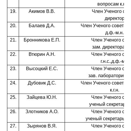
вопросам к.ю.н
19.
Акимов В.В.
Член Ученого сов
директор
20.
Балаев Д.А.
Член Ученого совета, 
д.ф.-м.н.
21.
Бронникова Е.П.
Член Ученого сове
зам. директора к.б
22.
Втюрин А.Н.
Член Ученого сове
г.н.с.,д.ф.-м.н
23.
Высоцкий Е.С.
Член Ученого сове
зав. лабораторией к
24.
Дубовик Д.С.
Член Ученого совета, 
к.г.н.
25.
Зайцева Ю.Н.
Член Ученого сове
ученый секретарь к.
26.
Злотников А.О.
Член Ученого сове
ученый секретарь к.ф
27.
Зырянов В.Я.
Член Ученого сове