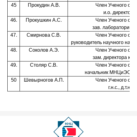
45
Прокудин А.В.
Член Ученого сове
и.о. директора
46.
Прокушкин А.С.
Член Ученого сове
зав. лабораторией к
47.
Смирнова С.В.
Член Ученого сове
руководитель научного напра
48.
Соколов А.Э.
Член Ученого сове
зам. директора к.ф.
49.
Столяр С.В.
Член Ученого сове
начальник МНЦиЭСО д.
50
Шевырногов А.П.
Член Ученого сове
г.н.с., д.т.н.