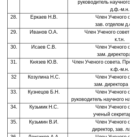
руководитель научного н
д.ф.-м.н.
28.
Еркаев Н.В.
Член Ученого сове
зав. отделом д.ф.-
29.
Иванов О.А.
Член Ученого совета, 
к.т.н.
30.
Исаев С.В.
Член Ученого сове
зам. директора к.т
31.
Князев Ю.В.
Член Ученого совета. Пред
к.ф.-м.н.
32
Козулина Н.С.
Член Ученого сове
зам. директора к.с.-
33.
Кузнецов Б.Н.
Член Ученого сове
руководитель научного напра
34.
Кузьмик Н.С.
Член Ученого сове
ученый секретарь к
35.
Кузьмин В.И.
Член Ученого сове
директор, зав. лаб. д
36.
Лексиков А.А.
Член Ученого сове