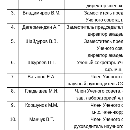
директор член-корр
3.
Владимиров В.М.
Заместитель предсе
Ученого совета, г.н.с.
4.
Дегерменджи А.Г.
Заместитель председателя У
директор академик
5.
Шайдуров В.В.
Заместитель предсе
Ученого совета
директор академик
6.
Шкуряев П.Г.
Ученый секретарь Учено
к.ф.-м.н.
7.
Ваганов Е.А.
Член Ученого сове
научный руководитель СФУ 
8.
Гладышев М.И.
Член Ученого совета, со
зав. лабораторией член-
9.
Коршунов М.М.
Член Ученого сове
г.н.с. член-корр. 
10.
Манчук В.Т.
Член Ученого сове
руководитель научного н