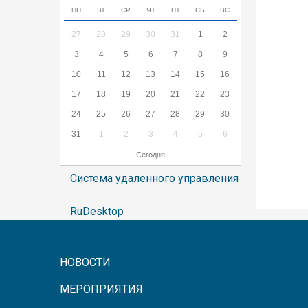
ПН
ВТ
СР
ЧТ
ПТ
СБ
ВС
27
28
29
30
31
1
2
3
4
5
6
7
8
9
10
11
12
13
14
15
16
17
18
19
20
21
22
23
24
25
26
27
28
29
30
31
1
2
3
4
5
6
Сегодня
Система удаленного управления
RuDesktop
НОВОСТИ
МЕРОПРИЯТИЯ