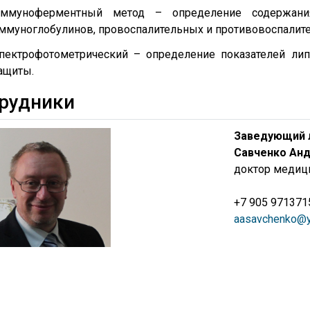
ммуноферментный метод – определение содержани
ммуноглобулинов, провоспалительных и противовоспалит
пектрофотометрический – определение показателей лип
ащиты.
рудники
Заведующий 
Савченко Анд
доктор медици
+7 905 971371
aasavchenko@y