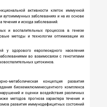
нкциональной активности клеток иммунной
и аутоиммунных заболеваниях и на их основе
а течения и исхода заболеваний.
ных и воспалительных процессов в генезе
новые методы и технологии оптимизации их
лей у здорового европеоидного населения
заболеваниями во взаимосвязи с генотипами
вовоспалительных цитокинов.
но-метаболическая концепция развития
создания биохемилюминесцентного комплекса
нарушений и оценки воздействия различных
акже методов прогноза характера течения и
измов развития иммунодефицитных состояний