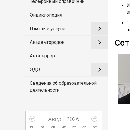
Телефонный справочник
И
и
Энциклопедия
С
Платные услуги
з
Сот
Академгородок
Антитеррор
ЭДО
Сведения об образовательной
деятельности
Август 2026
ПН
ВТ
СР
ЧТ
ПТ
СБ
ВС