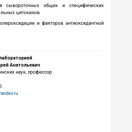
я сывороточных общих и специфических
ельных цитокинов.
опероксидации и факторов антиоксидантной
лабораторией
рей Анатольевич
нских наук, профессор
5
andex.ru