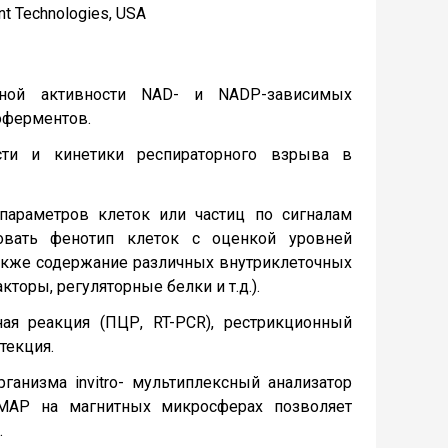
t Technologies, USA
чной активности NAD- и NADP-зависимых
оферментов.
сти и кинетики респираторного взрыва в
параметров клеток или частиц по сигналам
довать фенотип клеток с оценкой уровней
также содержание различных внутриклеточных
оры, регуляторные белки и т.д.).
ая реакция (ПЦР, RT-PCR), рестрикционный
текция.
анизма invitro- мультиплексный анализатор
xMAP на магнитных микросферах позволяет
.