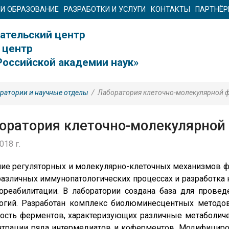
 И ОБРАЗОВАНИЕ
РАЗРАБОТКИ И УСЛУГИ
КОНТАКТЫ
ПАРТНЁ
ательский центр
 центр
Российской академии наук»
ратории и научные отделы
/
Лаборатория клеточно-молекулярной ф
оратория клеточно-молекулярной 
018 г.
ние регуляторных и молекулярно-клеточных механизмов 
различных иммунопатологических процессах и разработка
ореабилитации. В лаборатории создана база для провед
логий. Разработан комплекс биолюминесцентных методо
ость ферментов, характеризующих различные метаболиче
нтрации ряда интермедиатов и коферментов. Модифицир