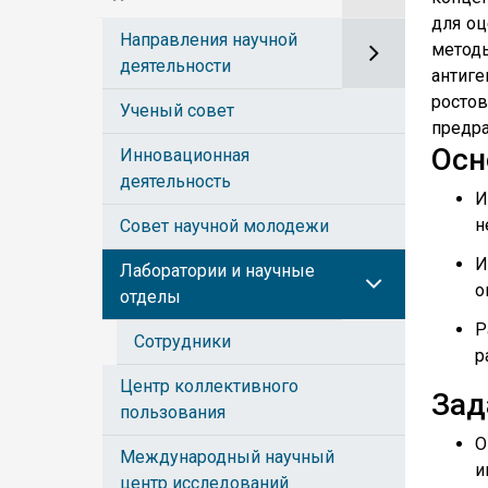
для оц
Направления научной
метод
деятельности
антиге
росто
Ученый совет
предра
Осн
Инновационная
деятельность
И
н
Совет научной молодежи
И
Лаборатории и научные
о
отделы
Р
Сотрудники
р
Центр коллективного
Зад
пользования
О
Международный научный
и
центр исследований