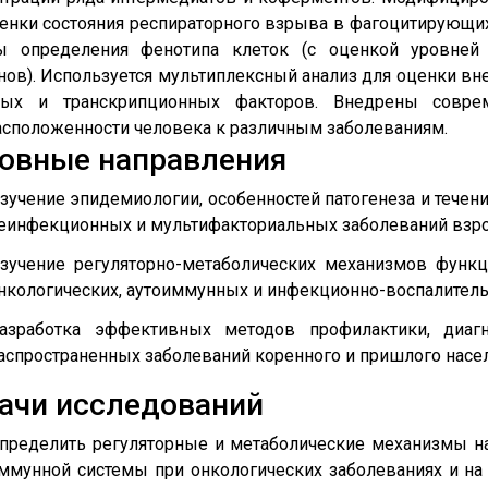
енки состояния респираторного взрыва в фагоцитирующи
ы определения фенотипа клеток (с оценкой уровней
нов). Используется мультиплексный анализ для оценки вн
вых и транскрипционных факторов. Внедрены совре
сположенности человека к различным заболеваниям.
овные направления
зучение эпидемиологии, особенностей патогенеза и тече
еинфекционных и мультифакториальных заболеваний взрос
зучение регуляторно-метаболических механизмов функ
нкологических, аутоиммунных и инфекционно-воспалитель
азработка эффективных методов профилактики, диагн
аспространенных заболеваний коренного и пришлого насел
ачи исследований
пределить регуляторные и метаболические механизмы н
ммунной системы при онкологических заболеваниях и на