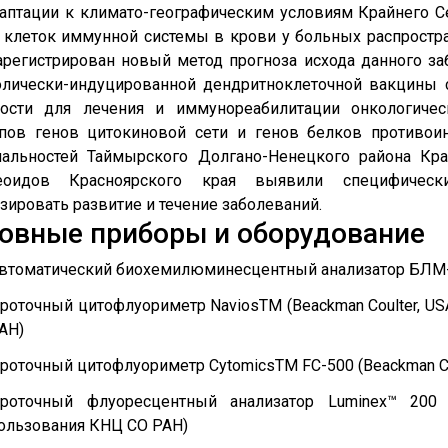
аптации к климато-географическим условиям Крайнего С
 клеток иммунной системы в крови у больных распростр
арегистрирован новый метод прогноза исхода данного за
олически-индуцированной дендритноклеточной вакцины 
ности для лечения и иммунореабилитации онкологичес
ипов генов цитокиновой сети и генов белков противо
нальностей Таймырского Долгано-Ненецкого района Кра
еоидов Красноярского края выявили специфическ
зировать развитие и течение заболеваний.
овные приборы и оборудование
втоматический биохемилюминесцентный анализатор БЛМ
роточный цитофлуориметр NaviosTM (Beackman Coulter, U
АН)
роточный цитофлуориметр CytomicsTM FC-500 (Beackman Cou
роточный флуоресцентный анализатор Luminex™ 200 (Z
ользования КНЦ СО РАН)