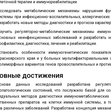
леточной терапии и иммунореабилитации.
сследовать метаболические механизмы нарушения фу
истемы при инфекционно-воспалительных, аллергических 
азработать новые методы диагностики и прогноза характер
зучить регуляторно-метаболические механизмы иммун
сновных неинфекционных заболеваний и разработать 
рофилактики, диагностики, лечения и реабилитации.
становить особенности иммуногенетических показате
расноярского края и у больных мультифакториальными 
олиморфных вариантов генов провоспалительных и проти
овные достижения
нове данных исследований разработана регулятор
опатологических состояний, что послужило базой для 
идуальных методов диагностики иммунометаболических 
ственных препаратов на клетки иммунной системы, а т
в различных заболеваний. Разработана концепция механ