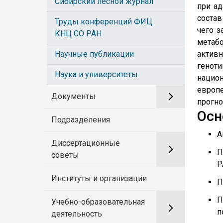
Сибирский лесной журнал
при ад
состав
Труды конференций ФИЦ
чего з
КНЦ СО РАН
метаб
Научные публикации
актив
генот
Наука и университеты
нацио
европ
Документы
прогно
Осн
Подразделения
А
Диссертационные
П
советы
Р
Институты и организации
П
П
Учебно-образовательная
п
деятельность