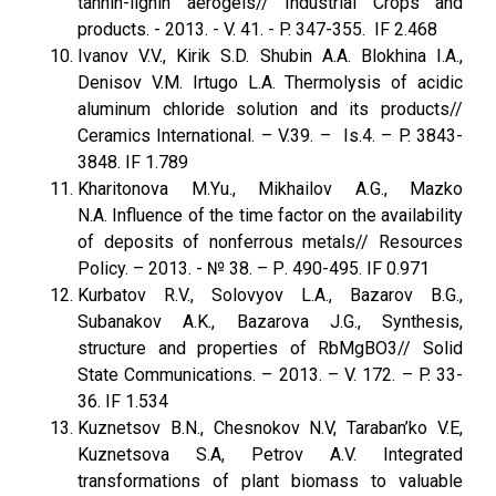
tannin-lignin aerogels// Industrial Crops and
products. - 2013. - V. 41. - P. 347-355. IF 2.468
Ivanov V.V., Kirik S.D. Shubin A.A. Blokhina I.A.,
Denisov V.M. Irtugo L.A. Thermolysis of acidic
aluminum chloride solution and its products//
Ceramics International. – V.39. – Is.4. – P. 3843-
3848. IF 1.789
Kharitonova M.Yu., Mikhailov A.G., Mazko
N.A. Influence of the time factor on the availability
of deposits of nonferrous metals// Resources
Policy. – 2013. - № 38. – Р. 490-495. IF 0.971
Kurbatov R.V., Solovyov L.A., Bazarov B.G.,
Subanakov A.K., Bazarova J.G., Synthesis,
structure and properties of RbMgBO3// Solid
State Communications. – 2013. – V. 172. – P. 33-
36. IF 1.534
Kuznetsov B.N., Chesnokov N.V, Taraban’ko V.E,
Kuznetsova S.A, Petrov A.V. Integrated
transformations of plant biomass to valuable