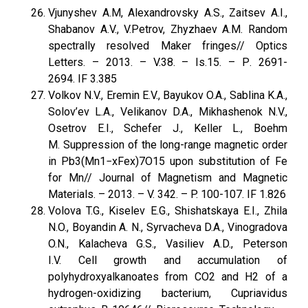
Vjunyshev A.M, Alexandrovsky A.S., Zaitsev A.I.,
Shabanov A.V., V.Petrov, Zhyzhaev A.M. Random
spectrally resolved Maker fringes// Optics
Letters. – 2013. – V.38. – Is.15. – Р. 2691-
2694. IF 3.385
Volkov N.V., Eremin E.V., Bayukov O.A., Sablina K.A.,
Solov’ev L.A., Velikanov D.A., Mikhashenok N.V.,
Osetrov E.I., Schefer J., Keller L., Boehm
M. Suppression of the long-range magnetic order
in Pb3(Mn1−xFex)7O15 upon substitution of Fe
for Mn// Journal of Magnetism and Magnetic
Materials. – 2013. – V. 342. – P. 100-107. IF 1.826
Volova T.G., Kiselev E.G., Shishatskaya E.I., Zhila
N.O., Boyandin A. N., Syrvacheva D.A., Vinogradova
O.N., Kalacheva G.S., Vasiliev A.D., Peterson
I.V. Cell growth and accumulation of
polyhydroxyalkanoates from CO2 and H2 of a
hydrogen-oxidizing bacterium, Cupriavidus