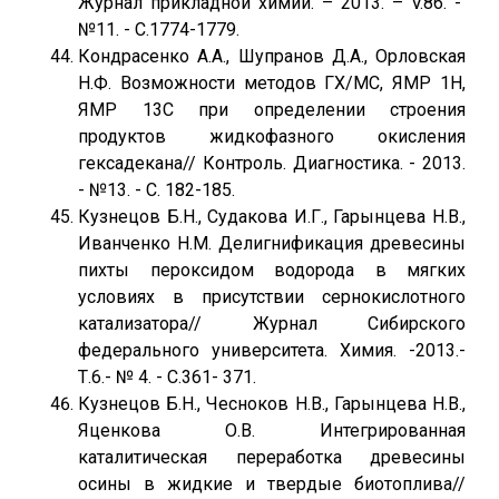
Журнал прикладной химии. – 2013. – V.86. -
№11. - C.1774-1779.
Кондрасенко А.А., Шупранов Д.А., Орловская
Н.Ф. Возможности методов ГХ/МС, ЯМР 1H,
ЯМР 13C при определении строения
продуктов жидкофазного окисления
гексадекана// Контроль. Диагностика. - 2013.
- №13. - С. 182-185.
Кузнецов Б.Н., Судакова И.Г., Гарынцева Н.В.,
Иванченко Н.М. Делигнификация древесины
пихты пероксидом водорода в мягких
условиях в присутствии сернокислотного
катализатора// Журнал Сибирского
федерального университета. Химия. -2013.-
Т.6.- № 4. - С.361- 371.
Кузнецов Б.Н., Чесноков Н.В., Гарынцева Н.В.,
Яценкова О.В. Интегрированная
каталитическая переработка древесины
осины в жидкие и твердые биотоплива//