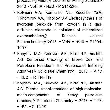
processing waste// Journal of Mining Science. -
2013. - Vol. 49. - No.3. - P. 514-520.
Kolyagin G.A., Kornienko V.L., Kudenko Yu.A.,
Tikhomirov A.A., Trifonov S.V. Electrosynthesis of
hydrogen peroxide from oxygen in a gas-
diffusion electrode in solutions of mineralized
exometabolites// Russian Journal
Electrochemistry. 2013. – V. 49. – №10. – P.1004-
1007.
Kopytov M.A., Golovko A.K., Kirik N.P., Anshits
А.G. Combined Cracking of Brown Coal and
Petroleum Residue in the Presence of Initiating
Additives// Solid Fuel Chemistry. – 2013. – V. 47.
– Is. 2. – P. 114-119.
Kopytov M.A., Golovko A.K., Kirik N.P., Anshits
A.G. Thermal transformations of high-molecular-
mass-components of heavy petroleum
residues// Petroleum Chemistry. – 2013. – T. 53.
– №1. – C. 14-19.