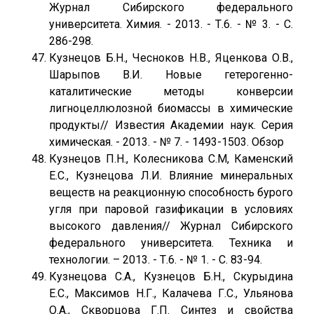
Журнал Сибирского федерального
университета. Химия. - 2013. - Т.6. - № 3. - С.
286-298.
Кузнецов Б.Н., Чесноков Н.В., Яценкова О.В.,
Шарыпов В.И. Новые гетерогенно-
каталитические методы конверсии
лигноцеллюлозной биомассы в химические
продукты// Известия Академии наук. Серия
химическая. - 2013. - № 7. - 1493-1503. Обзор
Кузнецов П.Н., Колесникова С.М, Каменский
Е.С., Кузнецова Л.И. Влияние минеральных
веществ на реакционную способность бурого
угля при паровой газификации в условиях
высокого давления// Журнал Сибирского
федерального университета. Техника и
технологии. – 2013. - Т.6. - № 1. - С. 83-94.
Кузнецова С.А., Кузнецов Б.Н., Скурыдина
Е.С., Максимов Н.Г., Калачева Г.С., Ульянова
О.А., Скворцова Г.П. Синтез и свойства