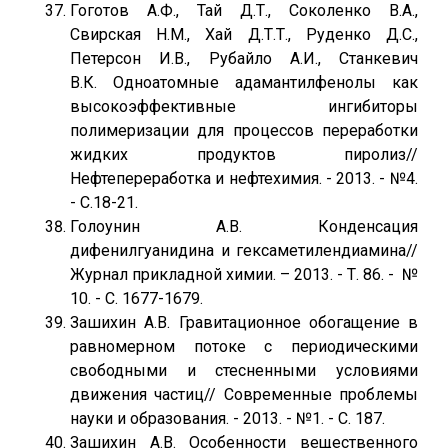
Гоготов А.Ф., Тай Д.Т., Соколенко В.А.,
Свирская Н.М., Хай Д.Т.Т., Руденко Д.С.,
Петерсон И.В., Рубайло А.И., Станкевич
В.К. Одноатомные адамантилфенолы как
высокоэффективные ингибиторы
полимеризации для процессов переработки
жидких продуктов пиролиз//
Нефтепереработка и нефтехимия. - 2013. - №4.
- С.18-21.
Голоунин А.В. Конденсация
дифенилгуанидина и гексаметилендиамина//
Журнал прикладной химии. – 2013. - Т. 86. - №
10. - С. 1677-1679.
Зашихин А.В. Гравитационное обогащение в
равномерном потоке с периодическими
свободными и стесненными условиями
движения частиц// Современные проблемы
науки и образования. - 2013. - №1. - С. 187.
Зашихин А.В. Особенности вещественного