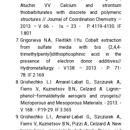
Atuchin V.V. Calcium and strontium
thiobarbiturates with discrete and polymeric
structures // Journal of Coordination Chemistry. –
2013. – V. 66. - Is. – 23. - P. 4119-4130. IF
1.801
Grigorieva N.A., Fleitlikh I.Yu. Cobalt extraction
from sulfate media with bis (2,4,4-
trimethylpentyl)dithiophosphinic acid in the
presence of electron donor additives//
Hydrometallurgy. - V.138. – 2013. - Р. 71-
78. IF 2.169
Grishechko L.I. Amaral-Labat G., Szczurek A.,
Fierro V., Kuznetsov B.N., Celzard A. Lignin–
phenol–formaldehyde aerogels and cryogels//
Microporous and Mesoporous Materials. - 2013. -
V. 168. - P.19-29. IF 3.365
Grishechko L.I., Amaral-Labat G., Szczurek A.,
Fierro V., Kuznetsov B.N., Pizzi A., Celzard A. New