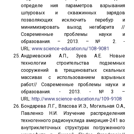
определе ния параметров взрывания
шпуровых и скважинных зарядов
позволяющих исключить перебур и
минимизировать выход негабарита //
Современные проблемы науки и
образования. – 2013. – № 2. -
URL:
www.science-education.ru/108-9081
Андриевский А.П., Зуев А.Е. Новые
технологии строительства подземных
сооружений в трещиноватых скальных
массивах с использованием взрывных
работ// Современные проблемы науки и
образования. - 2013. - №3 –
URL:
http://www.science-education.ru/109-9108
Бондарева Л.Г., Власова И.Э., Могильная О.А.,
Павленко Н.И. Изучение распределения
техногенного радионуклида америция-241 во
внутриклеточных структурах погруженного