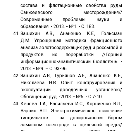
состава и флотационные свойства руды
Санжеевского месторождения//
Современные проблемы науки и
образования. - 2013. - №1. - С. 183.
Зашихин А.В., Ананенко К.Е., Гольсман
Д.М. Упрощенная методика фракционного
анализа золотосодержащих руд и россыпей и
продуктов их переработки //Горный
информационно-аналитический бюллетень. -
2013. - №9. – С. 93-96.
Зашихин А.В., Гурьянов А.Е., Ананенко К.Е.,
Николаева Н.В. Опыт конструирования и
эксплуатации доводочных установок//
Обогащение руд. -2013. - №6. - С.7-10.
Кенова Т.А., Васильева И.С., Корниенко В.Л.,
Варнин В.П. Электрохимическое окисление
тиоцианатов на допированном бором
алмазном электроде в щелочной среде//