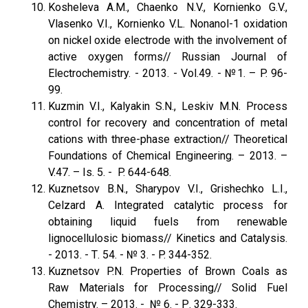
Kosheleva A.M., Chaenko N.V., Kornienko G.V.,
Vlasenko V.I., Kornienko V.L. Nonanol-1 oxidation
on nickel oxide electrode with the involvement of
active oxygen forms// Russian Journal of
Electrochemistry. - 2013. - Vol.49. - №1. – P. 96-
99.
Kuzmin V.I., Kalyakin S.N., Leskiv M.N. Process
control for recovery and concentration of metal
cations with three-phase extraction// Theoretical
Foundations of Chemical Engineering. – 2013. –
V.47. – Is. 5. - P. 644-648.
Kuznetsov B.N., Sharypov V.I., Grishechko L.I.,
Celzard A. Integrated catalytic process for
obtaining liquid fuels from renewable
lignocellulosic biomass// Kinetics and Catalysis.
- 2013. - Т. 54. - № 3. - P. 344-352.
Kuznetsov P.N. Properties of Brown Coals as
Raw Materials for Processing// Solid Fuel
Chemistry. – 2013. - № 6. - Р. 329-333.