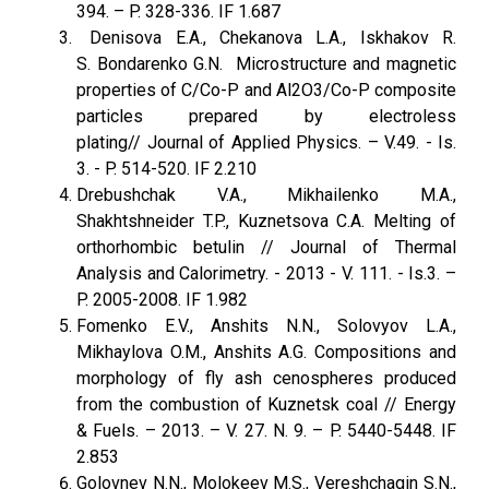
394. – P. 328-336. IF 1.687
Denisova E.A., Chekanova L.A., Iskhakov R.
S. Bondarenko G.N. Microstructure and magnetic
properties of C/Co-P and Al2O3/Co-P composite
particles prepared by electroless
plating// Journal оf Applied Physics. – V.49. - Is.
3. - P. 514-520. IF 2.210
Drebushchak V.A., Mikhailenko M.A.,
Shakhtshneider T.P., Kuznetsova C.A. Melting of
orthorhombic betulin // Journal of Thermal
Analysis and Calorimetry. - 2013 - V. 111. - Is.3. –
P. 2005-2008. IF 1.982
Fomenko E.V., Anshits N.N., Solovyov L.A.,
Mikhaylova O.M., Anshits A.G. Compositions and
morphology of fly ash cenospheres produced
from the combustion of Kuznetsk coal // Energy
& Fuels. – 2013. – V. 27. N. 9. – P. 5440-5448. IF
2.853
Golovnev N.N., Molokeev M.S., Vereshchagin S.N.,