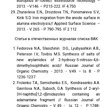
eutrophus B-10646// Bioresource Technology. –
2013. –V.146. – P.215-222. IF 4.750
Zhuravleva E.N., Drozdova T.N., Ponomareva S.V.,
Kirik S.D. Iron migration from the anode surface in
alumina electrolysis// Applied Surface Science. –
2013. - V. 265. - P. 790-795. IF 2.112
Статьи в отечественных журналах списка ВАК:
Fedorova N.A., Slaschinin D.G., Lyubyashkin A.B.,
Peterson I.V., Tovbis M.S. Synthesis of salts of
new arylamides of 2-hydroxy-5-nitroso-4,6-
dimethylisophthalic acid// Russian Journal of
Organic Chemistry. - 2013. - V.49. – Is. 8. - P.
1236-1237.
Frolenko T.A., Semichenko E.S., Kondrasenko A.A.
Gavrilova N.A., Suboch, G.A. Synthesis of 2-aryl-
3H-naphtho[1,2-d]imidazoles containing an
adamantane fragment // Russian Journal оf
Organic Chemistry. – V. 49. - Is. 12. - P. 1748-