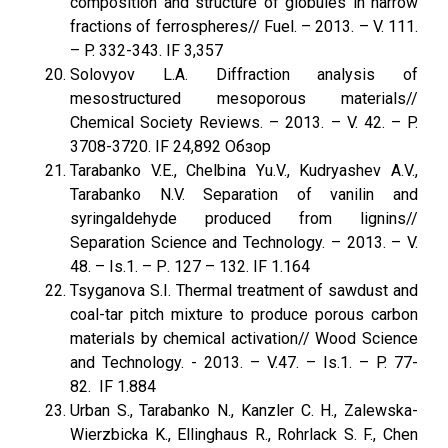
composition and structure of globules in narrow
fractions of ferrospheres// Fuel. – 2013. – V. 111.
– P. 332-343. IF 3,357
Solovyov L.A. Diffraction analysis of
mesostructured mesoporous materials//
Chemical Society Reviews. – 2013. – V. 42. – P.
3708-3720. IF 24,892 Обзор
Tarabanko V.E., Chelbina Yu.V., Kudryashev A.V.,
Tarabanko N.V. Separation of vanilin and
syringaldehyde produced from lignins//
Separation Science and Technology. – 2013. – V.
48. – Is.1. – Р. 127 – 132. IF 1.164
Tsyganova S.I. Thermal treatment of sawdust and
coal-tar pitch mixture to produce porous carbon
materials by chemical activation// Wood Science
and Technology. - 2013. – V.47. – Is.1. – P. 77-
82. IF 1.884
Urban S., Tarabanko N., Kanzler C. H., Zalewska-
Wierzbicka K., Ellinghaus R., Rohrlack S. F., Chen