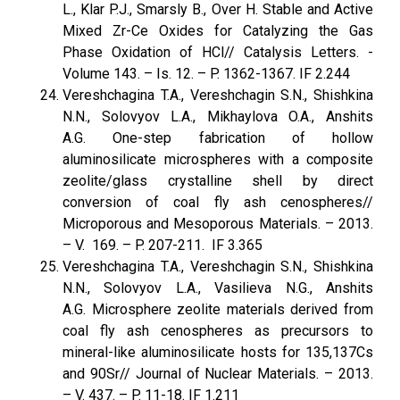
L., Klar P.J., Smarsly B., Over H. Stable and Active
Mixed Zr-Ce Oxides for Catalyzing the Gas
Phase Oxidation of HCl// Catalysis Letters. -
Volume 143. – Is. 12. – P. 1362-1367. IF 2.244
Vereshchagina T.А., Vereshchagin S.N., Shishkina
N.N., Solovyov L.A., Mikhaylova O.A., Anshits
А.G. One-step fabrication of hollow
aluminosilicate microspheres with a composite
zeolite/glass crystalline shell by direct
conversion of coal fly ash cenospheres//
Microporous and Mesoporous Materials. – 2013.
– V. 169. – P. 207-211. IF 3.365
Vereshchagina T.А., Vereshchagin S.N., Shishkina
N.N., Solovyov L.A., Vasilieva N.G., Anshits
А.G. Microsphere zeolite materials derived from
coal fly ash cenospheres as precursors to
mineral-like aluminosilicate hosts for 135,137Cs
and 90Sr// Journal of Nuclear Materials. – 2013.
– V. 437. – P. 11-18. IF 1.211