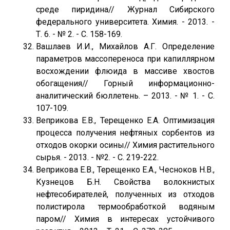
среде пиридина// Журнал Сибирского
федерального университета. Химия. - 2013. -
Т. 6. - № 2. - С. 158-169.
Вашлаев И.И., Михайлов А.Г. Определение
параметров массопереноса при капиллярном
восхождении флюида в массиве хвостов
обогащения// Горный информационно-
аналитический бюллетень. – 2013. - № 1. - С.
107-109.
Веприкова Е.В., Терещенко Е.А. Оптимизация
процесса получения нефтяных сорбентов из
отходов окорки осины// Химия растительного
сырья. - 2013. - №2. - С. 219-222.
Веприкова Е.В., Терещенко Е.А., Чесноков Н.В.,
Кузнецов Б.Н. Свойства волокнистых
нефтесобирателей, полученных из отходов
полистирола термообработкой водяным
паром// Химия в интересах устойчивого