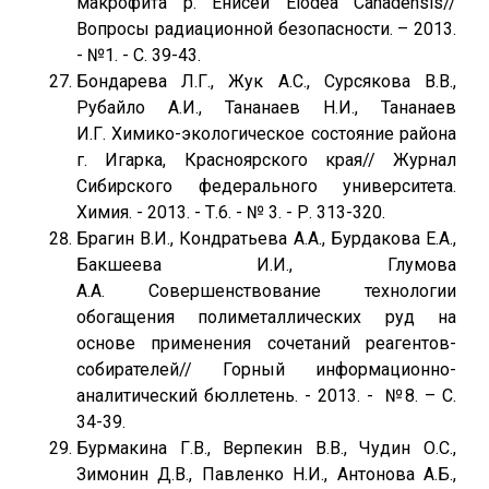
макрофита р. Енисей Elodea Canadensis//
Вопросы радиационной безопасности. – 2013.
- №1. - С. 39-43.
Бондарева Л.Г., Жук А.С., Сурсякова В.В.,
Рубайло А.И., Тананаев Н.И., Тананаев
И.Г. Химико-экологическое состояние района
г. Игарка, Красноярского края// Журнал
Сибирского федерального университета.
Химия. - 2013. - Т.6. - № 3. - Р. 313-320.
Брагин В.И., Кондратьева А.А., Бурдакова Е.А.,
Бакшеева И.И., Глумова
А.А. Совершенствование технологии
обогащения полиметаллических руд на
основе применения сочетаний реагентов-
собирателей// Горный информационно-
аналитический бюллетень. - 2013. - №8. – С.
34-39.
Бурмакина Г.В., Верпекин В.В., Чудин О.С.,
Зимонин Д.В., Павленко Н.И., Антонова А.Б.,