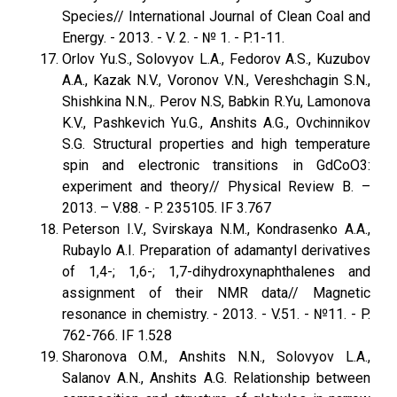
Species// International Journal of Clean Coal and
Energy. - 2013. - V. 2. - № 1. - P.1-11.
Orlov Yu.S., Solovyov L.A., Fedorov A.S., Kuzubov
A.A., Kazak N.V., Voronov V.N., Vereshchagin S.N.,
Shishkina N.N.,. Perov N.S, Babkin R.Yu, Lamonova
K.V., Pashkevich Yu.G., Anshits A.G., Ovchinnikov
S.G. Structural properties and high temperature
spin and electronic transitions in GdCoO3:
experiment and theory// Physical Review B. –
2013. – V.88. - P. 235105. IF 3.767
Peterson I.V., Svirskaya N.M., Kondrasenko A.A.,
Rubaylo A.I. Preparation of adamantyl derivatives
of 1,4-; 1,6-; 1,7-dihydroxynaphthalenes and
assignment of their NMR data// Magnetic
resonance in chemistry. - 2013. - V.51. - №11. - P.
762-766. IF 1.528
Sharonova O.M., Anshits N.N., Solovyov L.A.,
Salanov A.N., Anshits A.G. Relationship between