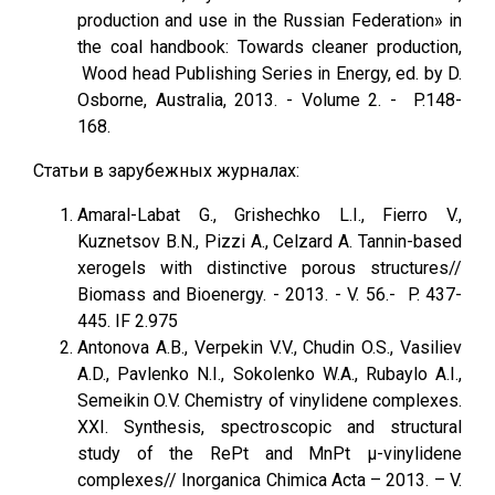
production and use in the Russian Federation» in
the coal handbook: Towards cleaner production,
Wood head Publishing Series in Energy, ed. by D.
Osborne, Australia, 2013. - Volume 2. - P.148-
168.
Статьи в зарубежных журналах:
Amaral-Labat G., Grishechko L.I., Fierro V.,
Kuznetsov B.N., Pizzi A., Celzard A. Tannin-based
xerogels with distinctive porous structures//
Biomass and Bioenergy. - 2013. - V. 56.- P. 437-
445. IF 2.975
Antonova А.B., Verpekin V.V., Chudin O.S., Vasiliev
A.D., Pavlenko N.I., Sokolenko W.A., Rubaylo A.I.,
Semeikin O.V. Chemistry of vinylidene complexes.
XXI. Synthesis, spectroscopic and structural
study of the RePt and MnPt μ-vinylidene
complexes// Inorganica Chimica Acta – 2013. – V.