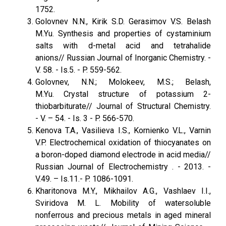
1752.
Golovnev N.N., Kirik S.D. Gerasimov V.S. Belash
M.Yu. Synthesis and properties of cystaminium
salts with d-metal acid and tetrahalide
anions// Russian Journal оf Inorganic Chemistry. -
V. 58. - Is.5. - P. 559-562.
Golovnev, N.N.; Molokeev, M.S.; Belash,
M.Yu. Crystal structure of potassium 2-
thiobarbiturate// Journal оf Structural Chemistry.
- V. – 54. - Is. 3 - P. 566-570.
Kenova T.A., Vasilieva I.S., Kornienko V.L., Varnin
V.P. Electrochemical oxidation of thiocyanates on
a boron-doped diamond electrode in acid media//
Russian Journal of Electrochemistry . - 2013. -
V.49. – Is.11.- P. 1086-1091.
Kharitonova M.Y., Mikhailov A.G., Vashlaev I.I.,
Sviridova M. L. Mobility of watersoluble
nonferrous and precious metals in aged mineral