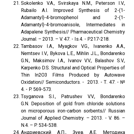
Sokolenko V.A., Svirskaya N.M., Peterson I.V.,
Rubailo A.I. Improved Synthesis of 2-(1-
Adamantyl)-4-bromophenol and 2-(1-
Adamantyl)-4-bromoanisole, Intermediates in
Adapalene Synthesis// Pharmaceutical Chemistry
Journal. – 2013. – V. 47. - Is.4. - P.217-218.
Tambasov I.A., Myagkov V.G., Ivanenko A.A.,
Nemtsev I.V., Bykova L.E., Mihlin J.L., Bondarenko
G.N., Maksimov I.A., Ivanov V.V., Balashov S.V.,
Karpenko D.S. Structural and Optical Properties of
Thin In2O3 Films Produced by Autowave
Oxidation// Semiconductors. - 2013. - Т. 47. - №
4. - P. 569-573.
Tsyganova S.I., Patrushev V.V., Bondarenko
G.N. Deposition of gold from chloride solutions
on microporous iron-carbon sorbents// Russian
Journal of Applied Chemistry. – 2013. - V. 86. –
N.4. – P. 534-538.
Андриевский А.П., Зуев А.Е. Методика