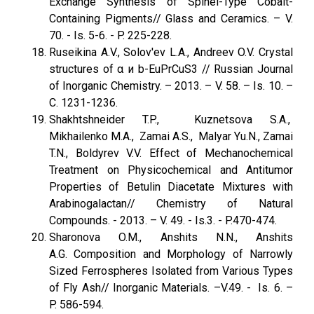
Exchange Synthesis of Spinel-Type Cobalt-
Containing Pigments// Glass and Ceramics. – V.
70. - Is. 5-6. - P. 225-228.
Ruseikina A.V., Solov'ev L.A., Andreev O.V. Crystal
structures of α и b-EuPrCuS3 // Russian Journal
of Inorganic Chemistry. – 2013. – V. 58. – Is. 10. –
C. 1231-1236.
Shakhtshneider T.P., Kuznetsova S.A.,
Mikhailenko M.A., Zamai A.S., Malyar Yu.N., Zamai
T.N., Boldyrev V.V. Effect of Mechanochemical
Treatment on Physicochemical and Antitumor
Properties of Betulin Diacetate Mixtures with
Arabinogalactan// Chemistry оf Natural
Compounds. - 2013. – V. 49. - Is.3. - P.470-474.
Sharonova O.M., Anshits N.N., Anshits
A.G. Composition and Morphology of Narrowly
Sized Ferrospheres Isolated from Various Types
of Fly Ash// Inorganic Materials. –V.49. - Is. 6. –
P. 586-594.