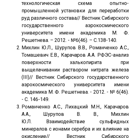
технологическая схема опытно-
промышленной установки для переработки
руд различного состава// Вестник Сибирского
государственного аэрокосмического
университета имени академика М. Ф.
Решетнева. – 2012. - №6(46). – С.138-140.
Михлин Ю.Л., Шурупов В.В., Романченко А.С.,
Томашевич Е.В., Карачаров А.А. РФЭС-анализ
поверхности халькопирита при
выщелачивании раствором нитрата железа
(III)// Вестник Сибирского государственного
аэрокосмического университета имени
академика М. Ф. Решетнева. - 2012. - № 6(46).
- С. 146-149.
Романченко А.С., Лихацкий М.Н., Карачаров
А.А., Шурупов В. В., Михлин
Ю.Л. Взаимодействие сульфидных
минералов с ионами серебра и их влияние на
окисление// Вестник Сибирского