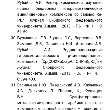
Рубайло А.И. Электрохимическое изучение
новых биядерных гетерометаллических
винилиденовых комплексов со связью Re-
Pt// Журнал Сибирского федерального
университета. Химия. – 2013. - Т.6. - № 1. – С.
51-59.
Бурмакина Г.В., Чудин О.С., Верпекин В.В.,
Зимонин Д.В., Павленко Н.И., Антонова А.Б.,
Рубайло А.И. Редокс-превращения
гетерометаллического μ-винилиденового
комплекса [Cp(CO)2ReCu(μ-C=CHPh)(μ-Cl)]2//
Журнал Сибирского федерального
университета. Химия. -2013. -Т.6. - № 4. –
С.394-403.
Васильева Н.Ю., Левданский А.В., Казаченко
А.С., Дьякович Л., Пинель, К., Кузнецов
Б.Н. Сульфатирование
механоактивированного арабино-галактана
комплексом серный ангидрид – пиридин в