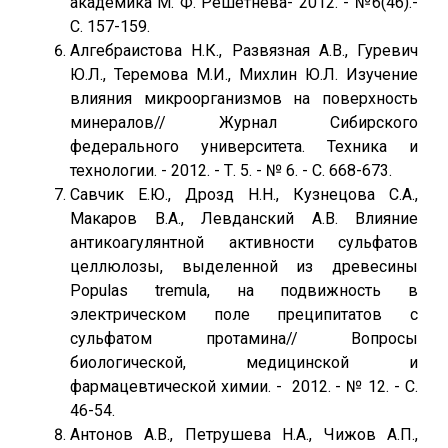
академика М. Ф. Решетнева- 2012. - №6(46).-
С. 157-159.
Алгебраистова Н.К., Развязная А.В., Гуревич
Ю.Л., Теремова М.И., Михлин Ю.Л. Изучение
влияния микроорганизмов на поверхность
минералов// Журнал Сибирского
федерального университета. Техника и
технологии. - 2012. - Т. 5. - № 6. - С. 668-673.
Савчик Е.Ю., Дрозд Н.Н., Кузнецова С.А.,
Макаров В.А., Левданский А.В. Влияние
антикоагулянтной активности сульфатов
целлюлозы, выделенной из древесины
Populas tremula, на подвижность в
электрическом поле преципитатов с
сульфатом протамина// Вопросы
биологической, медицинской и
фармацевтической химии. - 2012. - № 12. - С.
46-54.
Антонов А.В., Петрушева Н.А., Чижов А.П.,