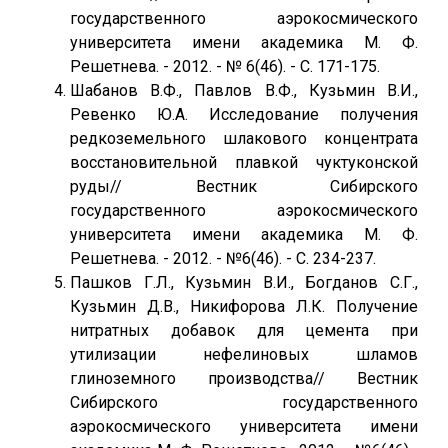
государственного аэрокосмического
университета имени академика М. Ф.
Решетнева. - 2012. - № 6(46). - С. 171-175.
Шабанов В.Ф., Павлов В.Ф., Кузьмин В.И.,
Ревенко Ю.А. Исследование получения
редкоземельного шлакового концентрата
восстановительной плавкой чуктуконской
руды// Вестник Сибирского
государственного аэрокосмического
университета имени академика М. Ф.
Решетнева. - 2012. - №6(46). - С. 234-237.
Пашков Г.Л., Кузьмин В.И., Богданов С.Г.,
Кузьмин Д.В., Никифорова Л.К. Получение
нитратных добавок для цемента при
утилизации нефелиновых шламов
глиноземного производства// Вестник
Сибирского государственного
аэрокосмического университета имени