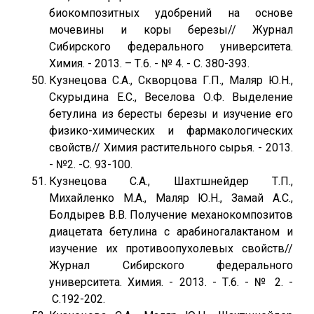
биокомпозитных удобрений на основе
мочевины и коры березы// Журнал
Сибирского федерального университета.
Химия. - 2013. – Т.6. - № 4. - С. 380-393.
Кузнецова С.А., Скворцова Г.П., Маляр Ю.Н.,
Скурыдина Е.С., Веселова О.Ф. Выделение
бетулина из бересты березы и изучение его
физико-химических и фармакологических
свойств// Химия растительного сырья. - 2013.
- №2. -С. 93-100.
Кузнецова С.А., Шахтшнейдер Т.П.,
Михайленко М.А., Маляр Ю.Н., Замай А.С.,
Болдырев В.В. Получение механокомпозитов
диацетата бетулина с арабиногалактаном и
изучение их противоопухолевых свойств//
Журнал Сибирского федерального
университета. Химия. - 2013. - Т.6. - № 2. -
С.192-202.