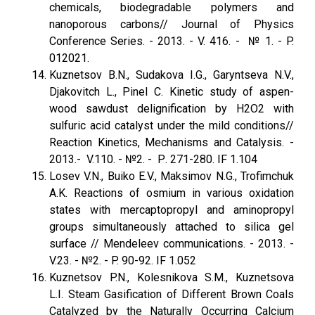
chemicals, biodegradable polymers and
nanoporous carbons// Journal of Physics
Conference Series. - 2013. - V. 416. - № 1. - P.
012021.
Kuznetsov B.N., Sudakova I.G., Garyntseva N.V.,
Djakovitch L., Pinel C. Kinetic study of aspen-
wood sawdust delignification by H2O2 with
sulfuric acid catalyst under the mild conditions//
Reaction Kinetics, Mechanisms and Catalysis. -
2013.- V.110. - №2. - Р. 271-280. IF 1.104
Losev V.N., Buiko E.V., Maksimov N.G., Trofimchuk
A.K. Reactions of osmium in various oxidation
states with mercaptopropyl and aminopropyl
groups simultaneously attached to silica gel
surface // Mendeleev communications. - 2013. -
V.23. - №2. - P. 90-92. IF 1.052
Kuznetsov P.N., Kolesnikova S.M., Kuznetsova
L.I. Steam Gasification of Different Brown Coals
Catalyzed by the Naturally Occurring Calcium