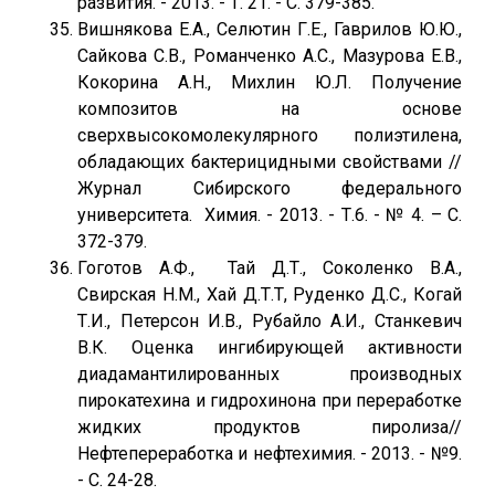
развития. - 2013. - Т. 21. - С. 379-385.
Вишнякова Е.А., Селютин Г.Е., Гаврилов Ю.Ю.,
Сайкова С.В., Романченко А.С., Мазурова Е.В.,
Кокорина А.Н., Михлин Ю.Л. Получение
композитов на основе
сверхвысокомолекулярного полиэтилена,
обладающих бактерицид­ными свойствами //
Журнал Сибирского федерального
университета. Химия. - 2013. - Т.6. - № 4. – С.
372-379.
Гоготов А.Ф., Тай Д.Т., Соколенко В.А.,
Свирская Н.М., Хай Д.Т.Т, Руденко Д.С., Когай
Т.И., Петерсон И.В., Рубайло А.И., Станкевич
В.К. Оценка ингибирующей активности
диадамантилированных производных
пирокатехина и гидрохинона при переработке
жидких продуктов пиролиза//
Нефтепереработка и нефтехимия. - 2013. - №9.
- С. 24-28.