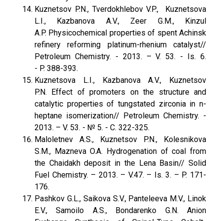
Kuznetsov P.N., Tverdokhlebov V.P., Kuznetsova
L.I., Kazbanova A.V., Zeer G.M., Kinzul
A.P. Physicochemical properties of spent Achinsk
refinery reforming platinum-rhenium catalyst//
Petroleum Chemistry. - 2013. – V. 53. - Is. 6.
- P. 388-393.
Kuznetsova L.I., Kazbanova A.V., Kuznetsov
P.N. Effect of promoters on the structure and
catalytic properties of tungstated zirconia in n-
heptane isomerization// Petroleum Chemistry. -
2013. – V. 53. - № 5. - C. 322-325.
Maloletnev A.S., Kuznetsov P.N., Kolesnikova
S.M., Mazneva O.A. Hydrogenation of coal from
the Chaidakh deposit in the Lena Basin// Solid
Fuel Chemistry. – 2013. – V.47. – Is. 3. – P. 171-
176.
Pashkov G.L., Saikova S.V., Panteleeva M.V., Linok
E.V., Samoilo A.S., Bondarenko G.N. Anion