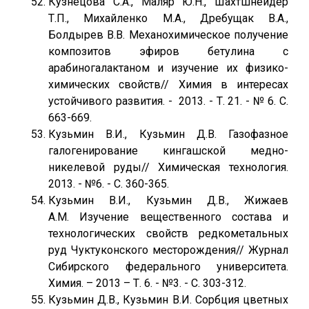
Кузнецова С.А., Маляр Ю.Н., Шахтшнейдер
Т.П., Михайленко М.A., Дребущак В.А.,
Болдырев В.В. Механохимическое получение
композитов эфиров бетулина с
арабиногалактаном и изучение их физико-
химических свойств// Химия в интересах
устойчивого развития. - 2013. - Т. 21. - № 6. С.
663-669.
Кузьмин В.И., Кузьмин Д.В. Газофазное
галогенирование кингашской медно-
никелевой руды// Химическая технология.
2013. - №6. - С. 360-365.
Кузьмин В.И., Кузьмин Д.В., Жижаев
А.М. Изучение вещественного состава и
технологических свойств редкометальных
руд Чуктуконского месторождения// Журнал
Сибирского федерального университета.
Химия. – 2013 – Т. 6. - №3. - С. 303-312.
Кузьмин Д.В., Кузьмин В.И. Сорбция цветных