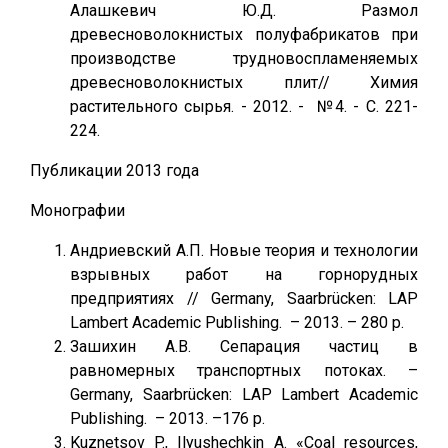
Алашкевич Ю.Д. Размол
древесноволокнистых полуфабрикатов при
производстве трудновоспламеняемых
древесноволокнистых плит// Химия
растительного сырья. - 2012. - №4. - С. 221-
224.
Публикации 2013 года
Монографии
Андриевский А.П. Новые теория и технологии
взрывных работ на горнорудных
предприятиях // Germany, Saarbrücken: LAP
Lambert Academic Publishing. – 2013. – 280 p.
Зашихин А.В. Сепарация частиц в
равномерных транспортных потоках. –
Germany, Saarbrücken: LAP Lambert Academic
Publishing. – 2013. –176 p.
Kuznetsov P., Ilyushechkin A. «Coal resources,