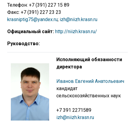
Телефон: +7 (391) 227 15 89
Факс: +7 (391) 227 23 23
krasniptig75@yandex.ru
;
izh@niizh.krasn.ru
Официальный сайт:
http://niizh.krasn.ru/
Руководство:
Исполняющий обязанности
директора
Иванов Евгений Анатольевич
кандидат
сельскохозяйственных наук
+7 391 2271589
izh@niizh.krasn.ru