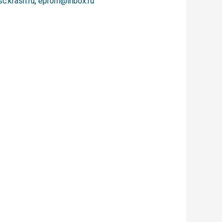
c.krasn.ru
,
eprom@inbox.ru