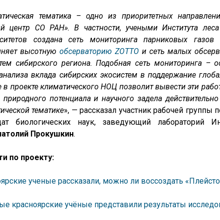
атическая тематика – одно из приоритетных направлен
й центр СО РАН». В частности, учеными Института леса
рситетов создана сеть мониторинга парниковых газов
иняет высотную
обсерваторию ZOTTO
и сеть малых обсерв
тем сибирского региона. Подобная сеть мониторинга – о
 анализа вклада сибирских экосистем в поддержание глоба
е в проекте климатического НОЦ позволит вывести эти рабо
 природного потенциала и научного задела действительн
ической тематике
», — рассказал участник рабочей группы
дат биологических наук, заведующий лабораторий И
натолий Прокушкин
.
и по проекту:
ярские ученые рассказали, можно ли воссоздать «Плейст
е красноярские учёные представили результаты исследов