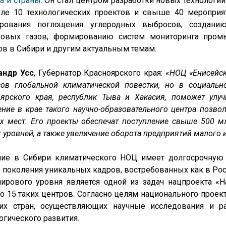
а и страны
. Он стал центром разработки новых технологий
еле 10 технологических проектов и свыше 40 мероприя
ирования поглощения углеродных выбросов, создани
ковых газов, формированию систем мониторинга про
в в Сибири и другим актуальным темам.
андр Усс
, Губернатор Красноярского края: «
НОЦ «Енисейск
ов глобальной климатической повестки, но в социально
оярского края, республик Тыва и Хакасия, поможет улу
ние в крае такого научно-образовательного центра позвол
х мест. Его проекты обеспечат поступление свыше 500 
 уровней, а также увеличение оборота предприятий малого и
ние в Сибири климатического НОЦ имеет долгосрочную 
 поколения уникальных кадров, востребованных как в Росс
рового уровня является одной из задач нацпроекта «На
о 15 таких центров. Согласно целям национального проект
их стран, осуществляющих научные исследования и ра
огического развития.