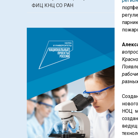
регион
ФИЦ КНЦ СО РАН
портф
регул
парни
пожаро
Алекс
вопрос
Красн
Появле
рабочи
разных
Созда
нового
НОЦ ми
создан
ведущ
технол