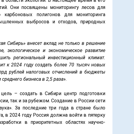
 в области экологии. В настоящее время в его
тий. Они посвящены мониторингу лесов для
ю карбоновых полигонов для мониторинга
мышленных выбросов и отходов, природных
ая Сибирь» внесет вклад не только в решение
е, экологическое и экономическое развитие
чшить региональный инвестиционный климат.
ит к 2024 году создать более 70 тысяч новых
млрд рублей налоговых отчислений в бюджеты
 среднего бизнеса в 2,5 раза
».
цель – создать в Сибири центр подготовки
ии, так и за рубежом. Создание в России сети
ука». За последние три года в стране было
а, в 2024 году Россия должна войти в пятерку
зработки в приоритетных областях научно-