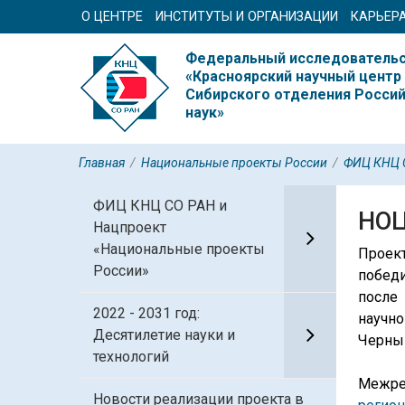
О ЦЕНТРЕ
ИНСТИТУТЫ И ОРГАНИЗАЦИИ
КАРЬЕР
Федеральный исследовательс
«Красноярский научный центр
Сибирского отделения Росси
наук»
Главная
/
Национальные проекты России
/
ФИЦ КНЦ С
ФИЦ КНЦ СО РАН и
НОЦ
Нацпроект
«Национальные проекты
Проек
России»
победи
после
2022 - 2031 год:
научн
Десятилетие науки и
Черны
технологий
Межре
Новости реализации проекта в