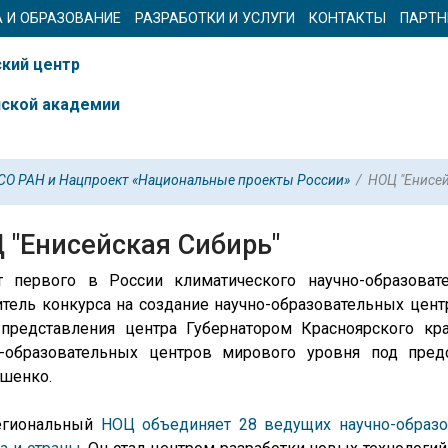
А И ОБРАЗОВАНИЕ
РАЗРАБОТКИ И УСЛУГИ
КОНТАКТЫ
ПАРТН
кий центр
йской академии
О РАН и Нацпроект «Национальные проекты России»
/
НОЦ "Енисей
 "Енисейская Сибирь"
т первого в России климатического научно-образоват
тель конкурса на создание научно-образовательных цен
 представления центра Губернатором Красноярского кр
о-образовательных центров мирового уровня под пре
шенко.
гиональный
НОЦ объеди
няет
28 ведущих научно-образ