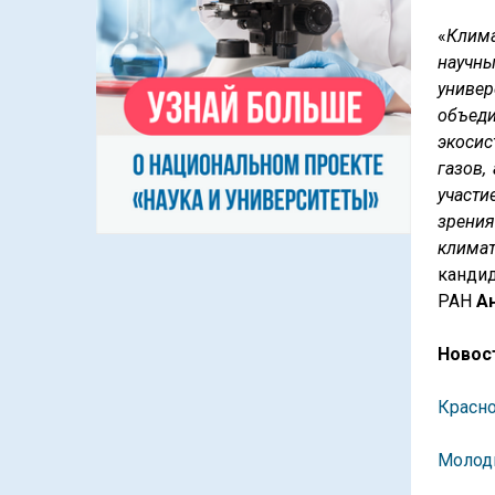
«
Клим
научны
униве
объед
экосис
газов,
участи
зрения
климат
канди
РАН
А
Новост
Красно
Молоды