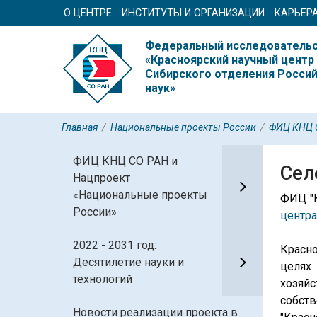
О ЦЕНТРЕ
ИНСТИТУТЫ И ОРГАНИЗАЦИИ
КАРЬЕР
Федеральный исследовательс
«Красноярский научный центр
Сибирского отделения Росси
наук»
Главная
/
Национальные проекты России
/
ФИЦ КНЦ С
ФИЦ КНЦ СО РАН и
Сел
Нацпроект
«Национальные проекты
ФИЦ "
России»
центра
2022 - 2031 год:
Красно
Десятилетие науки и
целях
технологий
хозяй
собст
Новости реализации проекта в