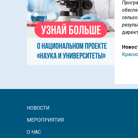
Прогр
обес
сельх
резул
дирек
Новос
Красно
НОВОСТИ
МЕРОПРИЯТИЯ
О НАС