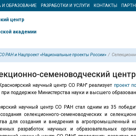
А И ОБРАЗОВАНИЕ
РАЗРАБОТКИ И УСЛУГИ
КОНТАКТЫ
ПАРТН
кий центр
йской академии
О РАН и Нацпроект «Национальные проекты России»
/
Селекционн
екционно-семеноводческий центр
Красноярский научный центр СО РАН" реализует
проект п
при поддержке Министерства науки и высшего образован
ярский научный центр СО РАН стал одним из 35 победит
 создания селекционного-семеноводческих и селекцион
ства для создания и внедрения в агропромышленный к
венных разработок научных и образовательных орга