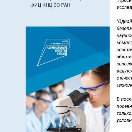
"Красн
ФИЦ КНЦ СО РАН
исслед
"
Одной
безопа
научно
компл
сочета
абиот
сельск
ведут
отече
технол
В посл
посевн
только
услови