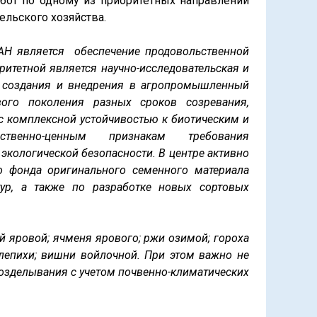
бот по одному из приоритетных направлений
ельского хозяйства.
РАН является обеспечение продовольственной
ритетной является научно-исследовательская и
ля создания и внедрения в агропромышленный
ого поколения разных сроков созревания,
с комплексной устойчивостью к биотическим и
твенно-ценным признакам требования
экологической безопасности. В центре активно
о фонда оригинального семенного материала
тур, а также по разработке новых сортовых
 яровой; ячменя ярового; ржи озимой; гороха
блепихи; вишни войлочной. При этом важно не
 возделывания с учетом почвенно-климатических