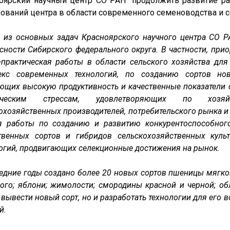
оярский научный центр СО РАН" продолжить развитие ра
ований центра в области современного семеноводства и с
 из основных задач Красноярского научного центра СО 
сности Сибирского федерального округа. В частности, прио
-практическая работы в области сельского хозяйства д
екс современных технологий, по созданию сортов нов
ющих высокую продуктивность и качественные показатели 
ическим стрессам, удовлетворяющих по хозяйс
охозяйственных производителей, потребительского рынка и 
ся работы по созданию и развитию конкурентоспособног
ственных сортов и гибридов сельскохозяйственных куль
огий, продвигающих селекционные достижения на рынок.
едние годы создано более 20 новых сортов пшеницы мягкой
ого; яблони; жимолости; смородины красной и черной; о
 вывести новый сорт, но и разработать технологии для его
й.