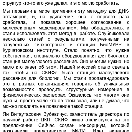
структур кто-то его уже делал, и это могло сработать.
Мы первыми в мире применили эту методику для ДНК-
аптамеров, и, на удивление, она с первого раза
сработала, и показала хорошее согласование с
молекулярным моделированием. Мы обрадовались, и
стали использовать этот метод в работе. Опубликовали
несколько статей с результатами, полученными на
зарубежных синхротронах и станции БиоМУРР в
Курчатовском институте. Стало понятно, что нужна
собственная, специально оборудованная для биологов,
станция малоуглового рассеяния. Она многим нужна, но
мало кто знает об этом. Нашей миссией стало сделать
так, чтобы на СКИФе была станция малоуглового
рассеяния для биологии. Мы стали пропагандировать
это в разных организациях, говорить об уникальных
возможностях проводить структурные измерения в
физиологических растворах. Оказалось, что многим они
нужны, просто мало кто об этом знал, или не думал, что
можно повлиять на появление такой станции.
Ян Витаутасович Зубавичус, заместитель директора по
научной работе ЦКП "СКИФ" живо откликнулся на это
предложение. Сейчас создан консорциум, который
возглавили представители МФТИ. Идет активное