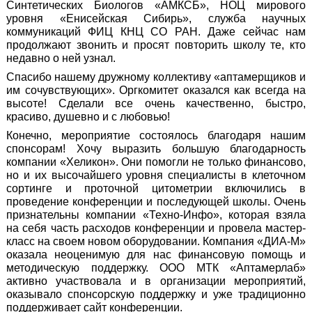
Синтетических Биологов «АМКСБ», НОЦ мирового
уровня «Енисейская Сибирь», служба научных
коммуникаций ФИЦ КНЦ СО РАН. Даже сейчас нам
продолжают звонить и просят повторить школу те, кто
недавно о ней узнал.
Спасибо нашему дружному коллективу «аптамерщиков и
им сочувствующих». Оргкомитет оказался как всегда на
высоте! Сделали все очень качественно, быстро,
красиво, душевно и с любовью!
Конечно, мероприятие состоялось благодаря нашим
спонсорам! Хочу выразить большую благодарность
компании «Хеликон». Они помогли не только финансово,
но и их высочайшего уровня специалисты в клеточном
сортинге и проточной цитометрии включились в
проведение конференции и последующей школы. Очень
признательны компании «Техно-Инфо», которая взяла
на себя часть расходов конференции и провела мастер-
класс на своем новом оборудовании. Компания «ДИА-М»
оказала неоценимую для нас финансовую помощь и
методическую поддержку. ООО МТК «Аптамерлаб»
активно участвовала и в организации мероприятий,
оказывало спонсорскую поддержку и уже традиционно
поддерживает сайт конференции.