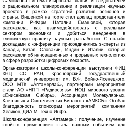
Самойлова систематизировала знания исследователей
о рациональном планировании и реализации научных
проектов в рамках стратегий развития регионов и
страны. Вишенкой на торте стал доклад представителя
компании Р-Фарм Наталии Емашовой, которая
рассказала, как взаимодействовать с реальным
сектором экономики и добиться внедрения в
клиническую практику научных разработкок. С онлайн
докладами к конференции присоединились эксперты из
Канады, Китая, Словакии, Индии и Италии, которые
рассказали об инновационных и прорывных технологиях
в сфере разработки цифровых лекарств.
Организаторами школы-конференции выступили ФИЦ
КНЦ СО РАН, Красноярский госудраственный
медицинский университет им. В.Ф. Войно-Ясенецкого,
ООО МТК «Аптамерлаб», партнерами мероприятия
стали АО «НПП «Радиосвязь», НОЦ мирового уровня
«Енисейская Сибирь», Ассоциация Молекулярных,
Клеточных и Синтетических Биологов «АМКСБ». Особая
благодарность спонсорам мероприятий: компаниям
Хеликон, ДИА-М, Техно-Инфо.
Школа-конференция «Аптамеры: получение, изучение
свойств, применение» стала важным событием для