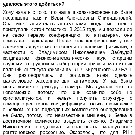
удалось этого добиться?
Хочу начать с того, что наша школа-конференция была
посвящена памяти Веры Алексеевны Спиридоновой.
Она уже занималась аптамерами, когда мы только
приступали к этой тематике. В 2015 году мы позвали ее
на свою первую конференцию по аптамерам, она
приехала с докладом. После этой конференции у нее
сложились дружеские отношения с нашими физиками, в
частности с Владимиром Николаевичем Заблудой
кандидатом физико-математических наук, старшим
научным сотрудником лаборатории физики магнитных
явлений Института физики им. Л.В. Киренского СО РАН.
Они разговорились, и родилась идея сделать
малоугловое рассеяние для аптамеров. У нас была
мечта увидеть структуру аптамера. Мы думали, что это
невозможно, потому что они сами-по себе не
кристаллизуются, и нельзя получить структуру с
помощью рентгеновской дифракции, только в комплексе
с белком. У нас подходящих комплексов оборудования
не было, потому что неизвестные мишени, и белка в
достаточном количестве выделить сложно. Владимир
Николаевич предложил использовать малоугловое
рентгеновское рассеяние. Оказалось, что для РНК