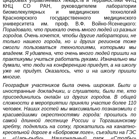
цифровых управляемых лекарств и терраностики ФИЦ
КНЦ СО РАН, руководителем лаборатории
биомолекулярных и медицинских технологий
Красноярского государственного медицинского
университета им. проф. В.Ф. Войно-Ясенецкого:
Порадовало, что приехало очень много людей из разных
городов. Очень хочется, чтобы другие лаборатории, не
только нашего города, но и других регионов тоже
смогли пользоваться технологиями, которыми мы
владеем. Я удивлена, что очень много людей пришли на
практикумы учиться работать руками. Изначально мы
думали, что люди на конференцию приедут, а на школу
уже не придут. Оказалось, что и на школу пришли
многие.
География участников была очень широкая. Были и
иностранные докладчики, и слушатели, были те, кто
присоединились онлайн из других городов. В общей
сложности в мероприятии приняли участие более 110
человек. Наших гостей мы максимально познакомили с
красивейшими окрестностями города: прошлись по
самой длинной лестнице России и Торгашинскому
хребту, поднялись на сопку, прокатились на канатно-
кресельной дороге в «Бобровом логе», съездили на ГЭС
и «Царь-рыбу». Национальный парк «Столбы»