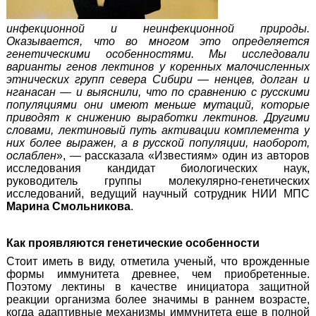
инфекционной и неинфекционной природы.
Оказывается, что во многом это определяется
генетическими особенностями
. Мы исследовали
варианты генов лектинов у коренных малочисленных
этнических групп севера Сибири —
ненцев, долган и
нганасан — и выяснили, что по сравнению с русскими
популяциями они имеют меньше мутаций, которые
приводят к снижению выработки лектинов
. Другими
словами, лектиновый путь активации комплемента у
них более выражен, а в русской популяции, наоборот,
ослаблен
», — рассказала «Известиям» один из авторов
исследования кандидат биологических наук,
руководитель группы молекулярно-генетических
исследований, ведущий научный сотрудник НИИ МПС
Марина Смольникова
.
Как проявляются генетические особенности
Стоит иметь в виду, отметила ученый, что
врожденные
формы иммунитета древнее, чем приобретенные.
Поэтому лектины в качестве инициатора защитной
реакции организма более значимы в раннем возрасте,
когда адаптивные механизмы иммунитета еще в полной