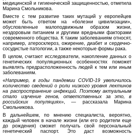
медицинской и гигиенической защищенностью
, отметила
Марина Смольникова.
Вместе с тем
развитие таких мутаций у европейцев
может быть ответом на «болезни цивилизации»,
обусловленные малоподвижным образом жизни,
нездоровым питанием и другими вредными факторами
современного общества
. К таким заболеваниям относят,
например, атеросклероз, ожирение, диабет и сердечно-
сосудистые патологии, а также некоторые формы рака.
В целом, считают исследователи, накопление данных о
генетических популяционных особенностях
поможет
выявлять предрасположенность людей к тем или иным
заболеваниям
.
«
Например, в годы пандемии COVID-19 увеличилось
количество сведений о роли низкого уровня лектинов
на распространение инфекций. Поэтому
актуальным
стало изучение генов, ответственных за это, в
российских популяциях»
, — рассказала Марина
Смольникова.
В дальнейшем, по мнению специалиста, вероятно,
каждый человек в начале жизни (или его родители еще
до рождения) сможет
получать свой персональный
генетический паспорт. Это даст возможность