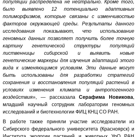
популяции распределена не нейтрально. Кроме того,
было выявлено 12 потенциально адаптивных
полиморфизмов, которые связаны с изменчивостью
факторов окружающей среды. Результаты данного
исследования показывают, что использование
геномных данных позволяет получить более точную
картину генетической структуры популяций
лиственницы сибирской и выявить новые
генетические маркеры для изучения адаптаций этого
вида к изменяющимся условиям.
Эти данные могут
быть использованы для разработки стратегий
сохранения и восстановления популяций растений в
условиях изменения климата и антропогенного
воздействия»
, — рассказала
Серафима Новикова
,
младший научный сотрудник лаборатории геномных
исследований и биотехнологии ФИЦ КНЦ СО РАН.
В работе также приняли участие исследователи из
Сибирского федерального университета (Красноярск) и
Института экологии растений и животных УрО РАН