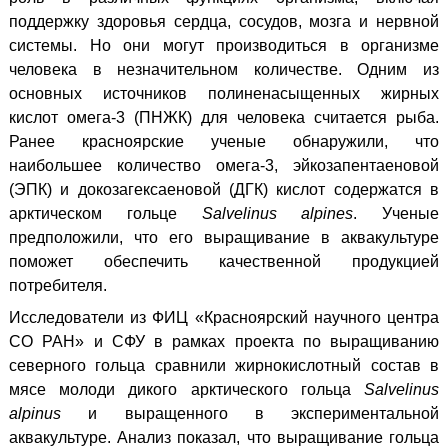
поддержку здоровья сердца, сосудов, мозга и нервной
системы. Но они могут производиться в организме
человека в незначительном количестве. Одним из
основных источников полиненасыщенных жирных
кислот омега-3 (ПНЖК) для человека считается рыба.
Ранее красноярские ученые обнаружили, что
наибольшее количество омега-3, эйкозапентаеновой
(ЭПК) и докозагексаеновой (ДГК) кислот содержатся в
арктическом гольце
Salvelinus alpines
. Ученые
предположили, что его выращивание в аквакультуре
поможет обеспечить качественной продукцией
потребителя.
Исследователи из ФИЦ «Красноярский научного центра
СО РАН» и СФУ в рамках проекта по выращиванию
северного гольца сравнили жирнокислотный состав в
мясе молоди дикого арктического гольца
Salvelinus
alpinus
и выращенного в экспериментальной
аквакультуре. Анализ показал, что выращивание гольца