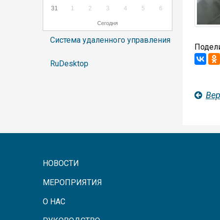
31
1
2
3
4
5
6
Сегодня
Система удаленного управления
Подели
RuDesktop
Вер
НОВОСТИ
МЕРОПРИЯТИЯ
О НАС