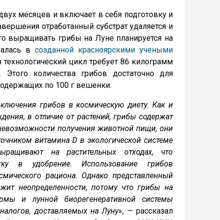
двух месяцев и включает в себя подготовку и
завершения отработанный субстрат удаляется и
то выращивать грибы на Луне планируется на
овалась в
созданной красноярскими учеными
ин технологический цикл требует 86 килограмм
 Этого количества грибов достаточно для
одержащих по 100 г вешенки.
включения грибов в космическую диету. Как и
ения, в отличие от растений, грибы содержат
 невозможности получения животной пищи, они
точником витамина D в экологической системе
выращивают на растительных отходах, что
тку в удобрение. Использование грибов
осмического рациона. Однако представленный
жит неопределенности, потому что грибы на
рмы и лунной биорегенеративной системы
налогов, доставляемых на Луну
», — рассказал