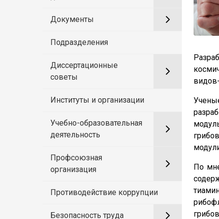
Документы
Подразделения
Разраб
Диссертационные
космич
советы
видов-
Институты и организации
Ученые
разраб
Учебно-образовательная
модуль
деятельность
грибо
модули
Профсоюзная
По мн
организация
содер
тиами
Противодействие коррупции
рибофл
грибов
Безопасность труда