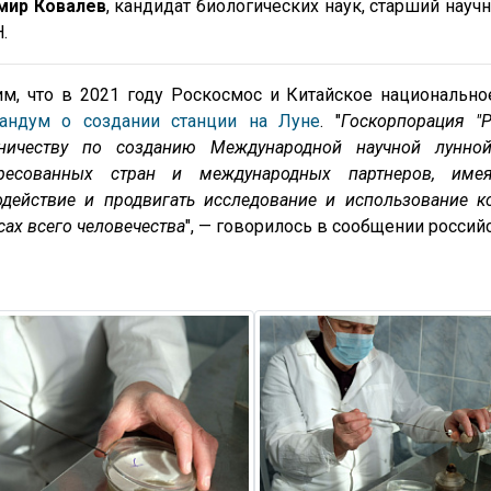
мир Ковалев
, кандидат биологических наук, старший на
.
им, что в 2021 году Роскосмос и Китайское национальн
андум о создании станции на Луне
. "
Госкорпорация "Р
дничеству по созданию Международной научной лунн
ересованных стран и международных партнеров, имея 
действие и продвигать исследование и использование к
сах всего человечества
", — говорилось в сообщении россий