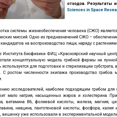
отходов. Результаты 
Sciences in Space Resea
отка системы жизнеобеспечения человека (СЖО) являетс
еских миссий. Одно из предназначений СЖО – обеспечени
кандидатов на воспроизводство пищи, наряду с растения
 Института биофизики ФИЦ «Красноярский научный центр
отали концептуальную модель грибной фермы на лунной 
 используется для подготовки и стерилизации субстрата,
в. С ростом численности экипажа производство грибов 
.
ению исследователей, наиболее подходящим грибом для 
жит мало натрия, насыщенных жиров и холестерина. Пр
на, витамина B6, фолиевой кислоты, железа, магния, ц
авина, ниацина, пантотеновой кислоты, фосфора, калия 
, вешенку уже использовали в экспериментальной модели