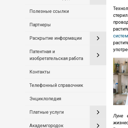
Технол
Полезные ссылки
стерил
провод
Партнеры
расти
систе
Раскрытие информации
расти
употре
Патентная и
изобретательская работа
Контакты
Телефонный справочник
Энциклопедия
Платные услуги
Луне 
жизнео
Академгородок