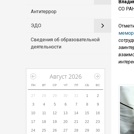
Влади
СО РАН
Антитеррор
ЭДО
Отмет
мемор
Сведения об образовательной
сотру
деятельности
заинт
взаимо
интере
Август 2026
ПН
ВТ
СР
ЧТ
ПТ
СБ
ВС
27
28
29
30
31
1
2
3
4
5
6
7
8
9
10
11
12
13
14
15
16
17
18
19
20
21
22
23
24
25
26
27
28
29
30