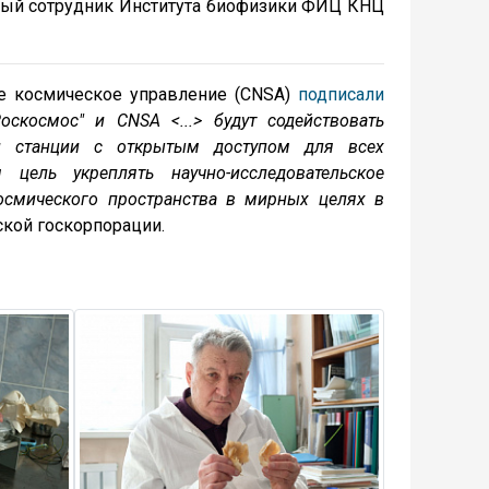
учный сотрудник Института биофизики ФИЦ КНЦ
ое космическое управление (CNSA)
подписали
оскосмос" и CNSA <...> будут содействовать
ой станции с открытым доступом для всех
цель укреплять научно-исследовательское
осмического пространства в мирных целях в
ской госкорпорации.