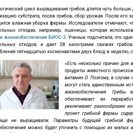
огический цикл выращивания грибов длится чуть больше 
изацию субстрата, посев грибов, сбор урожая. После его 
ится влажная уборка фермы. Исследователи отмечают, ч
тельных отходах, например, пшеницы, которая использ
ме жизнеобеспечения БИОС-3
. Ученые подсчитали, что од
тельных отходов и дает 28 килограмм свежих грибов.
бления пятнадцатью космонавтами двух блюд в неделю, с
«
Есть несколько причин для 
продукты животного происхожд
витамин D. Поэтому, в случае
могут стать единственным ис
жизнеобеспечения. Грибы 
обеспечивает их перерабо
увеличивает разнообразие к
проект грибной фермы содер
ещё не выращивали. Параметры будущей грибной фе
беспечения можно будет уточнить с помощью их малых а