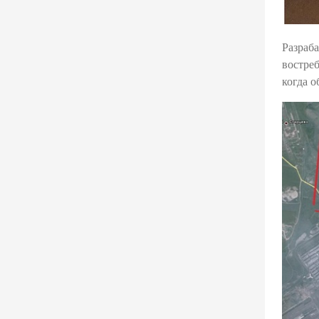
Разраб
востре
когда о