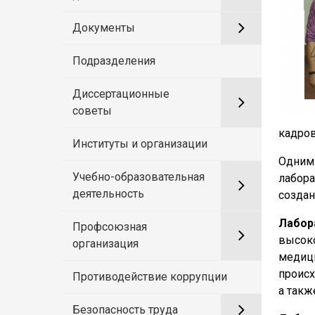
Документы
Подразделения
Диссертационные
советы
кадров
Институты и организации
Одним
Учебно-образовательная
лабор
деятельность
созда
Лабор
Профсоюзная
высок
организация
медиц
проис
Противодействие коррупции
а такж
Безопасность труда