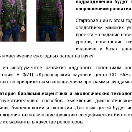
подразделений будут 
направлениям развития 
Стартовавший в этом го
следствием майских ук
проекта – создание нов
уровня, повышение на
изданиях и базах дан
 и увеличение ежегодных затрат на науку.
 из инструментов развития кадрового потенциала р
атории. В ФИЦ «Красноярский научный центр СО РАН» 
нных по приоритетным направлениям программы фундамен
атория биолюминесцентных и экологических техноло
очувствительных способов выявления диагностичес
ины, биотехнологии и экологии. Для этих целей будут 
хождения, выполняющие функцию специфических биотесто
е их варианты в качестве репортеров.