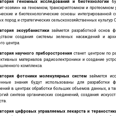
атория геномных исследований и биотехнологии
бу
ит-хозяин» на геномном, транскриптомном и протеомном 
ические и биотехнологические основы интегрированной
х пород и стратегических сельскохозяйственных культур 
атория экоурбанистики
займется разработкой основ 
дством создания системы зеленых насаждений и архи
го центра.
атория научного приборостроения
станет центром по р
ктивных материалов радиоэлектроники и создание устро
шленного комплекса.
атория фотоники молекулярных систем
займется ис
енные знания будут использованы для разработки ф
ений в центрах обработки больших объемов данных, а т
огий синтеза органических соединений, создания искусс
ств.
атория цифровых управляемых лекарств и тераностик