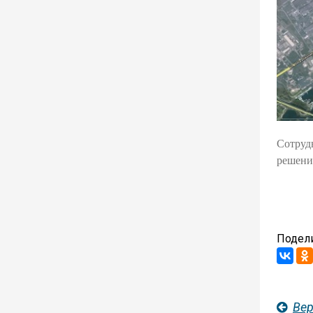
Сотруд
решени
Подели
Вер