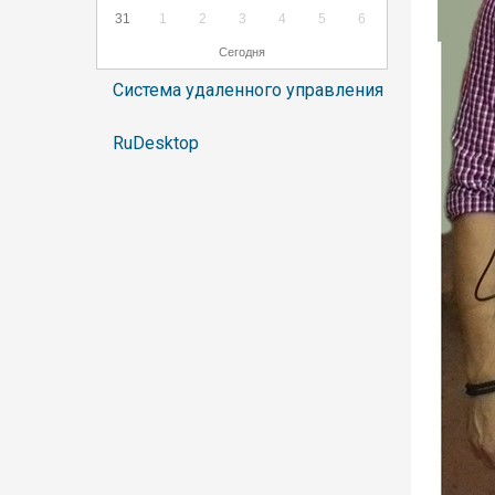
31
1
2
3
4
5
6
Сегодня
Система удаленного управления
RuDesktop