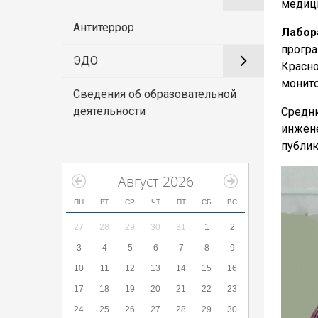
медици
Антитеррор
Лабор
прогр
ЭДО
Красн
монито
Сведения об образовательной
деятельности
Средни
инжен
публик
Август 2026
ПН
ВТ
СР
ЧТ
ПТ
СБ
ВС
27
28
29
30
31
1
2
3
4
5
6
7
8
9
10
11
12
13
14
15
16
17
18
19
20
21
22
23
24
25
26
27
28
29
30