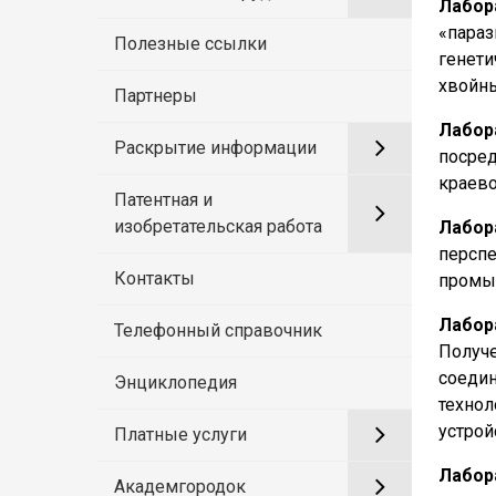
Лабор
«параз
Полезные ссылки
генет
хвойны
Партнеры
Лабор
Раскрытие информации
посре
краево
Патентная и
изобретательская работа
Лабор
перспе
Контакты
промы
Лабор
Телефонный справочник
Получ
соедин
Энциклопедия
технол
устрой
Платные услуги
Лабор
Академгородок