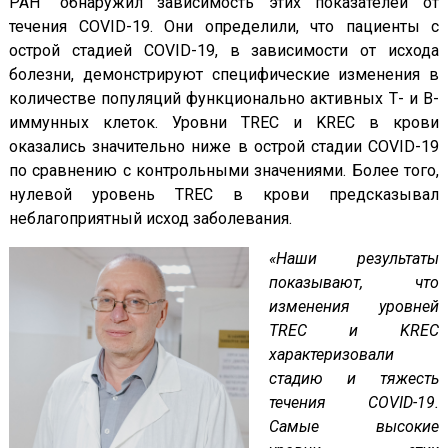
РАН" обнаружил зависимость этих показателей от
течения COVID-19. Они определили, что пациенты с
острой стадией COVID-19, в зависимости от исхода
болезни, демонстрируют специфические изменения в
количестве популяций функционально активных Т- и В-
иммунных клеток. Уровни TREC и KREC в крови
оказались значительно ниже в острой стадии COVID-19
по сравнению с контрольными значениями. Более того,
нулевой уровень TREC в крови предсказывал
неблагоприятный исход заболевания.
«Наши результаты
показывают, что
изменения уровней
TREC
и
KREC
характеризовали
стадию и тяжесть
течения
COVID
-19.
Самые высокие