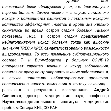
уровни этих
показателей были обнаружены у тех, кто благополучно
перенес болезнь.
Самые низкие — в случае летального
исхода
.
У большинства пациентов с летальным исходом
количество эффекторных Т-клеток в крови значительно
снижалось во время острой стадии болезни. Низкий
показатель
TREC
в острой стадии предсказывает
неблагоприятный исход болезни, тогда как высокие
значения
TREC
и
KREC
свидетельствовали о возможности
выздоровления.
То есть изменение субпопуляционного
состава Т- и В-лимфоцитов у больных
COVID
-19
определяет характер течения и исход заболевания,
позволяют врачу контролировать течение заболевания и,
в случае появления неблагоприятных признаков,
своевременно вносить изменения в тактику лечения»,
-
рассказал о результатах исследования
Андрей
Савченко
, доктор медицинских наук, профессор
Научно-исследовательского института медицинских
проблем Севера КНЦ СО РАН.