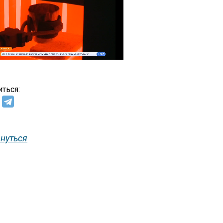
ться:
нуться