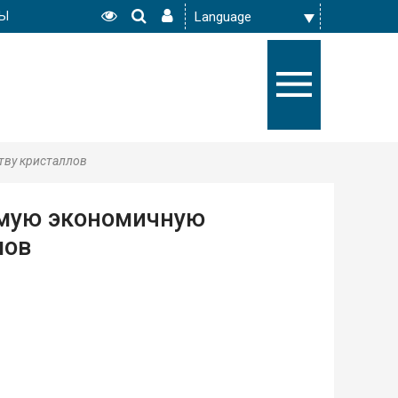
РЫ
тву кристаллов
амую экономичную
лов