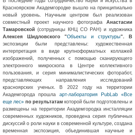
В последние годы сотрудничество науки и искусства в
Красноярском Академгородке вышло на принципиально
новый уровень. Научным центром был реализован
совместный проект научного фотографа
Анастасии
Тамаровской
(сотрудницы КНЦ СО РАН) и художника
Алексея Шидловского "
Объекты и структуры
". В
экспозиции были представлены: художественная
интерпретация в виде крупноформатных коллажей
изображений, полученных с помощью сканирующего
электронного микроскопа в Центре коллективного
пользования, и серия минималистических фоторабот,
представляющих направления исследований
красноярских ученых. В 2022 году на территории
Академгорода прошла
арт-лаборатория
PubLab
«Все
еще лес»
по результатам
которой были подготовлены и
размещены на территории Академгородка инсталляции
современных художников, проведена серия публичных
дискуссий о роли науки в современной культуре, создана
временная экспозиция, объединившая научные и