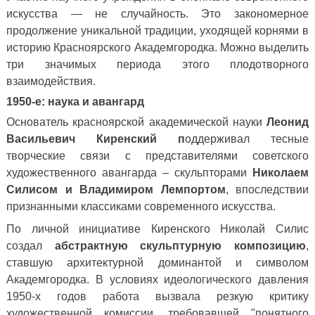
искусства — не случайность. Это закономерное
продолжение уникальной традиции, уходящей корнями в
историю Красноярского Академгородка. Можно выделить
три значимых периода этого плодотворного
взаимодействия.
1950-е: наука и авангард
Основатель красноярской академической науки
Леонид
Васильевич Киренский п
оддерживал тесные
творческие связи с представителями советского
художественного авангарда – скульпторами
Николаем
Силисом и
Владимиром Лемпортом
, впоследствии
признанными классиками современного искусства.
По личной инициативе Киренского Николай Силис
создал
абстрактную скульптурную композицию
,
ставшую архитектурной доминантой и символом
Академгородка. В условиях идеологического давления
1950-х годов работа вызвала резкую критику
художественной комиссии, требовавшей "понятного