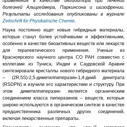
применения в качестве ингибитора при лечении
болезней Альцгеймера, Паркинсона и шизофрении.
Результаты исследования опубликованы в журнале
Zeitschrift für Physikalische Chemie
.
Наука постоянно ищет новые гибридные материалы,
которые станут более устойчивыми и эффективными,
особенно в качестве биоактивных веществ или лекарств
для терапевтического применения. Ученые из
Красноярского научного центра СО РАН совместно с
коллегами из Туниса, Индии и Саудовской Аравии
синтезировали кристаллы нового гибридного материала
– (2R,5S)-2,5-диметилпиперазин-1,4-диий динитрата
(RSDPN) и изучили его характеристики и структуру. При
этом диметилпиперазин является органическим
соединением класса пиперазинов – веществ, которые
широко используются в органическом синтезе в качестве
предшественника различных других соединений,
включая лекарственные препараты.