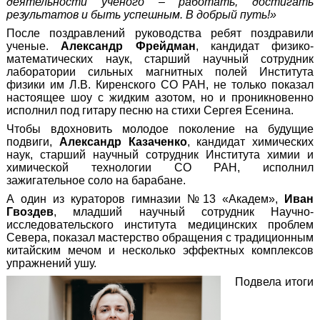
деятельности ученого – работать, достигать
результатов и быть успешным. В добрый путь!»
После поздравлений руководства ребят поздравили
ученые.
Александр Фрейдман
, кандидат физико-
математических наук, старший научный сотрудник
лаборатории сильных магнитных полей Института
физики им Л.В. Киренского СО РАН, не только показал
настоящее шоу с жидким азотом, но и проникновенно
исполнил под гитару песню на стихи Сергея Есенина.
Чтобы вдохновить молодое поколение на будущие
подвиги,
Александр Казаченко
, кандидат химических
наук, старший научный сотрудник Института химии и
химической технологии СО РАН, исполнил
зажигательное соло на барабане.
А один из кураторов гимназии №13 «Академ»,
Иван
Гвоздев
, младший научный сотрудник Научно-
исследовательского института медицинских проблем
Севера, показал мастерство обращения с традиционным
китайским мечом и несколько эффектных комплексов
упражнений ушу.
Подвела итоги