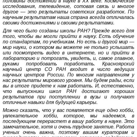
половины достижений в науке в
XX
веке. Космические
исследования, телевидение, сотовая связь и многое
другое — это результаты советских разработок. По
научным результатам наша страна всегда отличалась
своими достижениями и своими результатами.
Для чего было созданы школы РАН? Прежде всего для
того, чтобы вы могли прийти в науку. Есть обучение
по стандартам, по учебникам. Но есть и другой мир —
мир науки, о котором вы можете не только услышать
или посмотреть видео в интернете, но и прийти в
лабораторию и потрогать, увидеть, и, самое главное,
руками попробовать поработать. Красноярский
научный центр СО РАН входит в число ведущих
научных центров России. По многим направлениям у
нас результаты мирового уровня. Мы будем рады, если
вы в итоге придете к нам работать. И, естественно,
что выпускники школ РАН достигают хороших
результатов при поступлении в вузы и получают
отличные навыки для будущей карьеры.
Можно сказать, что у вас появляется еще одно хобби,
увлекательное хобби, которое, мы надеемся, в
последующем перерастет в вашу работу в науке. Это
замечательное, хотя и очень трудное занятие. Работа
ученых очень важна, поэтому вашим кураторам и