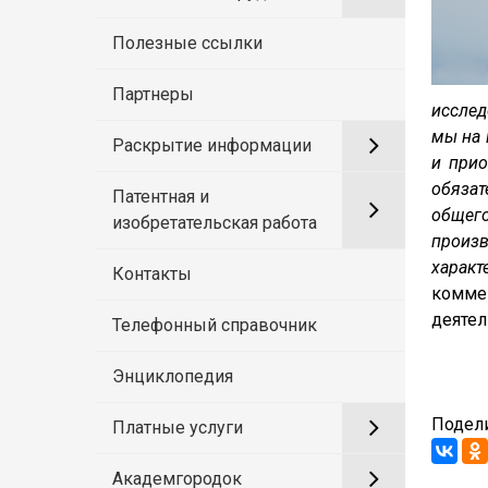
Полезные ссылки
Партнеры
исслед
мы на 
Раскрытие информации
и прио
обязат
Патентная и
общег
изобретательская работа
произ
харак
Контакты
комм
деятел
Телефонный справочник
Энциклопедия
Подели
Платные услуги
Академгородок