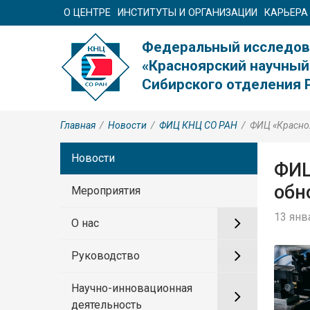
О ЦЕНТРЕ
ИНСТИТУТЫ И ОРГАНИЗАЦИИ
КАРЬЕРА
Федеральный исследов
«Красноярский научный
Сибирского отделения 
Главная
/
Новости
/
ФИЦ КНЦ CO РАН
/
ФИЦ «Красноя
Новости
ФИЦ
обн
Мероприятия
13 янв
О нас
Руководство
Научно-инновационная
деятельность