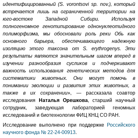
идентифицированный (S. vorontsovi sp. nov.), который
встречается лишь на ограниченной территории на
юго-востоке Западной Сибири. Используя
полногеномное генотипирование однонуклеотидного
полиморфизма, мы обосновали роль реки Обь как
основного барьера, обеспечивающего надежную
изоляцию этого таксона от S. erythrogenys. Эти
результаты являются значительным шагом вперед в
изучении разнообразия сусликов и подчеркивают
важность использования генетических методов для
систематики животных. Они могут помочь в
понимании эволюции и развития этих животных, а
также в их сохранении
», — рассказала соавтор
исследования
Наталья Орешкова
, старший научный
сотрудник, заведующая лабораторией геномных
исследований и биотехнологии ФИЦ КНЦ СО РАН.
Исследование выполнено при поддержке
Российского
научного фонда № 22-24-00913
.