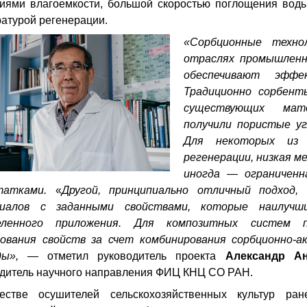
иями влагоемкости, большой скоростью поглощения воды
атурой регенерации.
«Сорбционные техно
отраслях промышленн
обеспечивают эффек
Традиционно сорбент
существующих мате
получили пористые уг
Для некоторых из 
регенерации, низкая м
иногда — ограниченн
татками.
«
Другой, принципиально отличный подход,
иалов с заданными свойствами, которые наилучш
еленного приложения. Для композитных систем п
рования свойств за счет комбинирования сорбционно-
ды»,
— отметил руководитель проекта
Александр А
дитель научного направления ФИЦ КНЦ СО РАН.
естве осушителей сельскохозяйственных культур ран