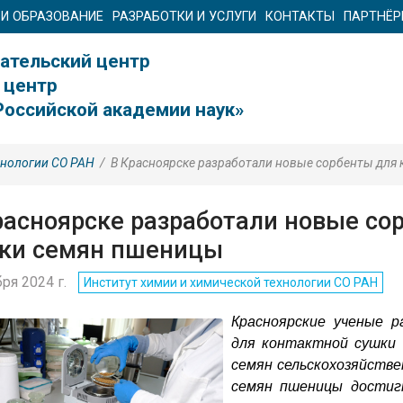
 И ОБРАЗОВАНИЕ
РАЗРАБОТКИ И УСЛУГИ
КОНТАКТЫ
ПАРТНЁ
ательский центр
 центр
Российской академии наук»
хнологии СО РАН
/
В Красноярске разработали новые сорбенты для
расноярске разработали новые со
ки семян пшеницы
бря 2024 г.
Институт химии и химической технологии СО РАН
Красноярские ученые 
для контактной сушки 
семян сельскохозяйстве
семян
пшеницы достигн