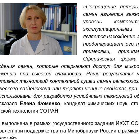
«
Сокращение потерь
семян является важн
уровень композ
эксплуатационными 
является нахождение 
предотвращает его п
примесями, прилип
Сферическая форма
ждения семян, которые открывают доступ для микро
ожению при высокой влажности. Наши результаты м
тивных технологий контактной сушки семян сельскохоз
ческого воздействия или теряют ценные свойства при 
использованы для разработки устойчивых технологий о
сказала
Елена Фоменко
, кандидат химических наук, с
ской технологии СО РАН.
 выполнена в рамках государственного задания ИХХТ С
овлен при поддержке гранта Минобрнауки России в рамка
ологий».