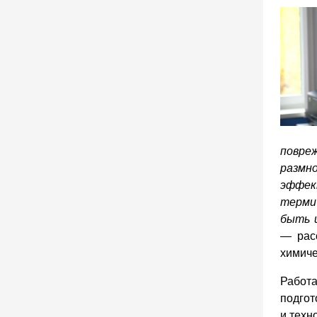
повре
размн
эффек
терми
быть 
— рас
химиче
Работа
подгот
и техн