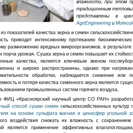
влажности, при этом п
традиционным тепловым
представлены в цик
AgriEngineering
и
Molecul
из показателей качества зерна и семян сельскохозяйстве
ость приводит интенсивному протеканию биохимических
му размножению вредных микроорганизмов, в результате 
и порча урожая. Сушка зерна и семян повышает их стойкос
енные качества, является ключевым звеном послеубор
ционны и широко распространены, однако при нагреван
лжительности обработки, наблюдается снижение или п
емкость и потеря качества семенного зерна является сущ
льзованием промышленных систем горячего воздуха.
е ФИЦ «Красноярский научный центр СО РАН» разрабо
тный способ сушки
семян
сельскохозяйственных культур
теля на основе сульфата магния и ценосфер угольной з
вого воздействия снижать их влажность с сохранением
ой является применение эффективных влагопоглощаю