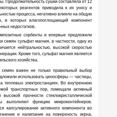
ы. Продолжительность сушки составляла от 12
екоторых реагентов приводила к их уносу и
льностью процесса, негативно влияло на общую
в, в которых влагопоглощающий компонент
нных недостатков.
омпозитные сорбенты и впервые предложили
и семян сульфат магния, в частности, одну
из
личается нейтральностью, высокой скоростью
енерации.
Кроме того, сульфат магния является
льского хозяйства
.
и семян важен не только правильный выбор
редложили использовать ценосферы — частицы,
на тепловых электростанциях. Во внутреннюю
емой транспортных пор, помещали активный
 высокой прочности стеклокристаллической
еры выполняют функцию микроконтейнеров.
ся капсулирование активного компонента во
язнение и налипание на поверхность зерна,