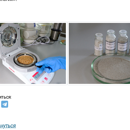
ться:
нуться