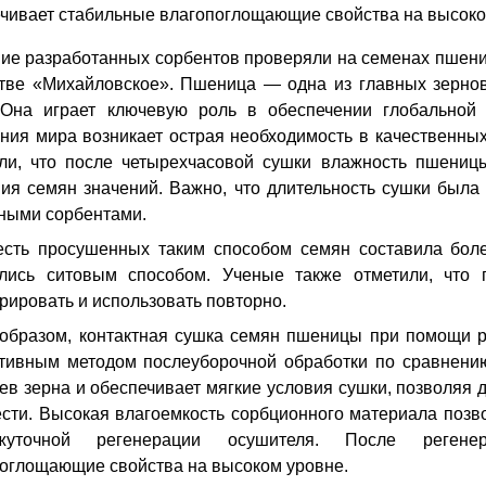
чивает стабильные влагопоглощающие свойства на высоком
ие разработанных сорбентов проверяли на семенах пшен
стве «Михайловское».
Пшеница — одна из главных зернов
 Она играет ключевую роль в обеспечении глобальной 
ния мира возникает острая необходимость в качественны
ли, что
после четырехчасовой сушки влажность пшениц
ия семян значений
. Важно, что длительность сушки был
ными сорбентами.
есть просушенных таким способом семян составила бол
ялись ситовым способом. Ученые также отметили, что 
рировать и использовать повторно.
образом, контактная сушка семян пшеницы при помощи р
тивным методом послеуборочной обработки по сравнению
ев зерна и обеспечивает мягкие условия сушки, позволяя 
сти. Высокая влагоемкость сорбционного материала позв
жуточной регенерации осушителя. После регене
оглощающие свойства на высоком уровне.