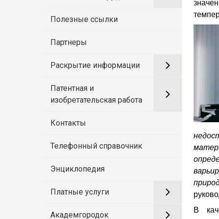
значен
темпер
Полезные ссылки
Партнеры
Раскрытие информации
Патентная и
изобретательская работа
Контакты
недос
Телефонный справочник
матер
опред
Энциклопедия
варьи
приро
Платные услуги
руково
В кач
Академгородок