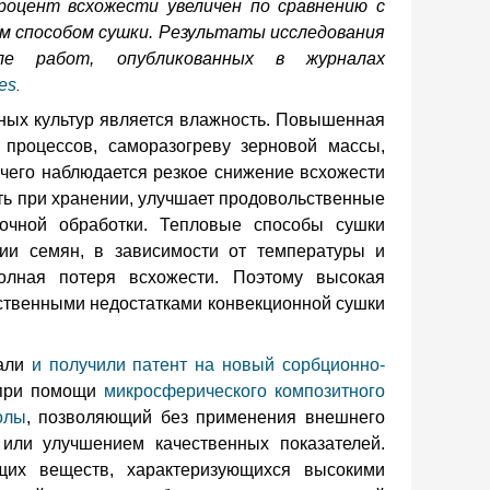
роцент всхожести увеличен по сравнению с
 способом сушки.
Результаты исследования
ле работ, опубликованных в журналах
.
es
нных культур является влажность. Повышенная
 процессов, саморазогреву зерновой массы,
чего наблюдается резкое снижение всхожести
ть при хранении, улучшает продовольственные
очной обработки. Тепловые способы сушки
ии семян, в зависимости от температуры и
олная потеря всхожести. Поэтому высокая
ественными недостатками конвекционной сушки
тали
и получили патент на новый сорбционно-
 при помощи
микросферического композитного
олы
, позволяющий без применения внешнего
 или улучшением качественных показателей.
щих веществ, характеризующихся высокими