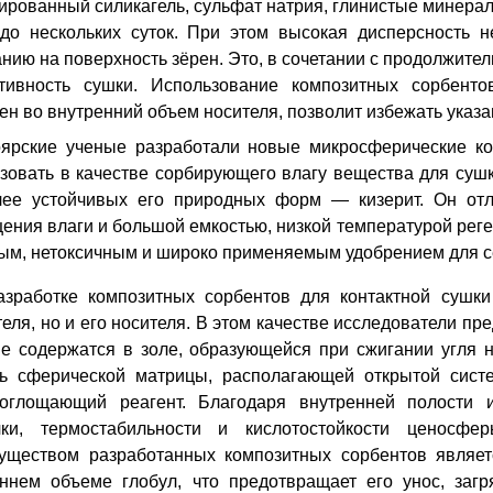
ированный силикагель, сульфат натрия, глинистые минерал
до нескольких суток. При этом высокая дисперсность н
нию на поверхность зёрен. Это, в сочетании с продолжите
тивность сушки.
Использование композитных сорбенто
н во внутренний объем носителя, позволит избежать указа
оярские ученые разработали новые микросферические к
зовать в качестве сорбирующего влагу вещества для сушк
лее устойчивых его природных форм — кизерит
. Он от
ения влаги и большой емкостью, низкой температурой рег
ым, нетоксичным
и широко применяемым удобрением для се
азработке композитных сорбентов для контактной сушк
еля, но и его носителя. В этом качестве исследователи п
е содержатся в золе, образующейся при сжигании угля 
ть сферической матрицы, располагающей открытой сист
поглощающий реагент. Благодаря внутренней полости и
чки, термостабильности и кислотостойкости ценосф
уществом разработанных композитных сорбентов являет
ннем объеме глобул, что предотвращает его унос, загр