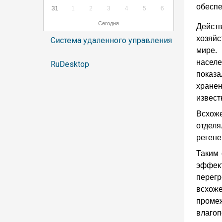
обеспе
31
1
2
3
4
5
6
Сегодня
Действ
хозяй
Система удаленного управления
мире.
населе
RuDesktop
показа
хранен
извест
Всхож
отдел
регене
Таким 
эффек
перегр
всхоже
проме
влагоп