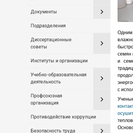
Документы
Подразделения
Одним 
Диссертационные
влажн
советы
быстро
семян 
Институты и организации
и сем
тради
Учебно-образовательная
продо
деятельность
энерго
с испо
Профсоюзная
Учены
организация
контак
осуши
Противодействие коррупции
тепло
Основ
Безопасность труда