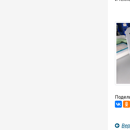
Подели
Вер