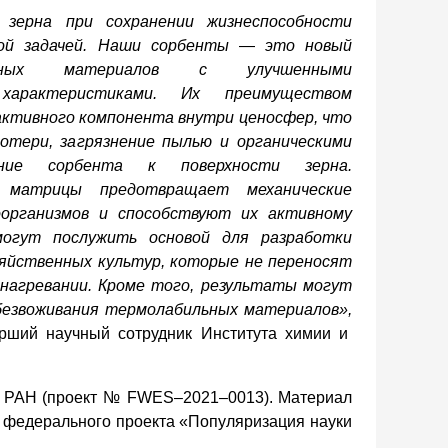
 зерна при сохранении жизнеспособности
ой задачей. Наши
сорбенты
—
это новый
итных материалов с улучшенными
характеристиками.
Их преимуществом
активного компонента внутри ценосфер, что
отери, загрязнение пылью и органическими
ание сорбента к поверхности зерна.
 матрицы предотвращает механические
организмов и способствуют их активному
огут послужить основой для разработки
яйственных культур, которые не переносят
нагревании.
Кроме того, результаты могут
безвоживания термолабильных материалов
»,
тарший научный сотрудник Института химии и
О РАН (проект №
FWES
–
2021–0013).
Материал
х федерального проекта «Популяризация науки