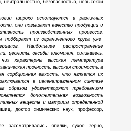
, нейтральностью, безопасностью, невысокой
логии широко используются в различных
ости, они повышают качество продукции и
тивность производственных процессов.
ы подбирают из ограниченного круга уже
риалов. Наибольшее распространение
ли, цеолиты, оксиды алюминия, силикагель.
них характерны высокая температура
еханическая прочность, высокая стоимость, а
ая сорбционная емкость, что является их
 заключается в целенаправленном синтезе
им образом удовлетворяют требованиям
оявляется дополнительная возможность
активных веществ и матрицы определенной
ншиц
, доктор химических наук, профессор,
ее рассматривались опилки, сухое зерно,