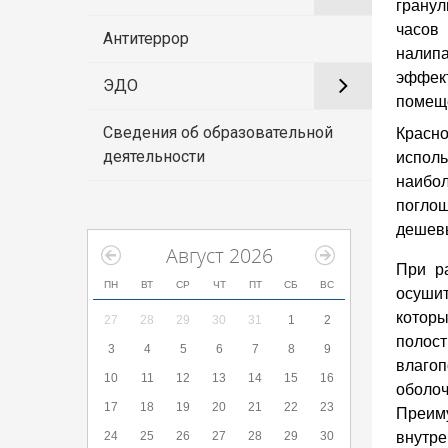
гранул
часов 
Антитеррор
налипа
эффек
ЭДО
помеще
Сведения об образовательной
Красн
деятельности
исполь
наибо
поглощ
дешев
Август 2026
При р
ПН
ВТ
СР
ЧТ
ПТ
СБ
ВС
осушит
которы
27
28
29
30
31
1
2
полос
3
4
5
6
7
8
9
влаго
10
11
12
13
14
15
16
оболо
17
18
19
20
21
22
23
Преим
24
25
26
27
28
29
30
внутре