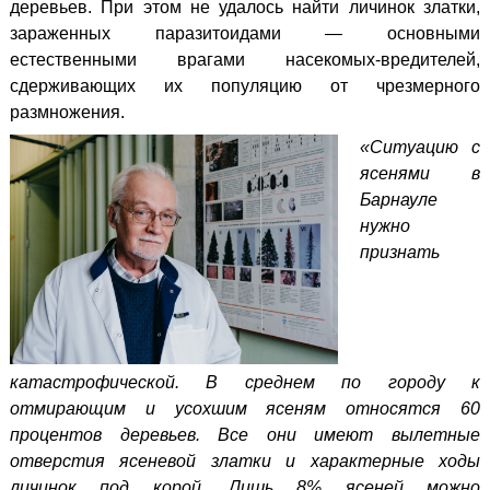
деревьев. При этом не удалось найти личинок златки,
зараженных паразитоидами — основными
естественными врагами насекомых-вредителей,
сдерживающих их популяцию от чрезмерного
размножения.
«Ситуацию с
ясенями в
Барнауле
нужно
признать
катастрофической.
В среднем по городу к
отмирающим и усохшим ясеням относятся 60
процентов деревьев. Все они имеют вылетные
отверстия ясеневой златки и характерные ходы
личинок под корой. Лишь 8% ясеней можно