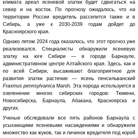
климата ареал ясеневой златки будет сдвигаться на
север и на восток. По прогнозу ожидалось, что на
территории России вредитель расселится также и в
Сибирь, а уже к 2030-2039 годам дойдет до
Красноярского края.
Однако летом 2024 года оказалось, что этот прогноз уже
реализовался. Специалисты обнаружили ясеневую
златку на юге Сибири — в городе Барнауле,
административном центре Алтайского края. Здесь, как и
по всей Сибири, высаживают благоприятное для
развития златки растение — ясень пенсильванский
Fraxinus pennsylvanica
Marsh
.
Эта порода используется в
озеленении многих сибирских городов: Тюмени,
Новосибирска, Барнаула, Абакана, Красноярска и
других.
Ученые обследовали все пять районов Барнаула с
усыхающими ясеневыми насаждениями и обнаружили
множество как жуков, так и личинок вредителя под корой