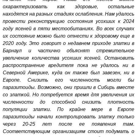
охарактеризовать как здоровые, остальные
находятся на разных стадиях ослабления. Нам удалось
провести реконструкцию состояния усохших к 2024
году ясеней в пяти местообитаниях. Во всех случаях
их состояние можно было отнести к здоровому еще в
2020 году. Это говорит о недавнем приходе златки в
Барнаул и частично объяснят стремительное
увеличение количества усохших ясеней.
Остановить
распространение вредителя пока не удалось ни в
Северной Америке, куда он также был завезен, ни в
Европе. Снизить его численность могли бы
паразитоиды. Возможно, они пришли в Сибирь вместе
со златкой. Но потребуется время для увеличения их
численности до способной снизить плотность
популяции златки
.
По крайне мере в Европе
паразитоиды начали контролировать златку только
через 20-25 лет после ее появления там
.
Соответствующим организациям стоит подумать о