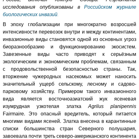
исследования опубликованы в
Российском журнале
.
биологических инвазий
В эпоху глобализации при многократно возросшей
интенсивности перевозок внутри и между континентами,
инвазионные виды становятся одной из основных угроз
биоразнообразию и функционированию экосистем.
Завезенные виды часто приводят к серьёзным
экологическим и экономическим проблемам, связанным
с продовольственной безопасностью страны. Так,
вторжение чужеродных насекомых может наносить
значительный ущерб сельскому, лесному и садово-
парковому хозяйству. Примером такого инвазионного
вида является восточноазиатский жук ясеневая
изумрудная узкотелая златка
Agrilus planipennis
Fairmaire. Это опасный вредитель, который питается
многими видами ясеней. Златка внесена в карантинные
списки большинства стран Северного полушария,
завоевала почти треть северо-американского континента