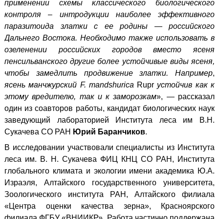
применении схемы классического биологического
контроля – интродукции наиболее эффективного
паразитоида златки с ее родины — российского
Дальнего Востока. Необходимо также использовать в
озеленении российских городов вместо ясеня
пенсильванского другие более устойчивые виды ясеня,
чтобы замедлить продвижение златки. Например
,
ясень манчжурский F. mandshurica
Rupr
устойчив как к
этому вредителю, так и к заморозкам
», — рассказал
один из соавторов работы, кандидат биологических наук
заведующий лабораторией Института леса им В.Н.
Сукачева СО РАН
Юрий Баранчиков
.
В исследовании участвовали специалисты из Института
леса им. В. Н. Сукачева ФИЦ КНЦ СО РАН, Института
глобального климата и экологии имени академика Ю.А.
Израэля, Алтайского государственного университета,
Зоологического института РАН, Алтайского филиала
«Центра оценки качества зерна», Красноярского
филиала ФГБУ «ВНИИКР». Работа частично поддержана