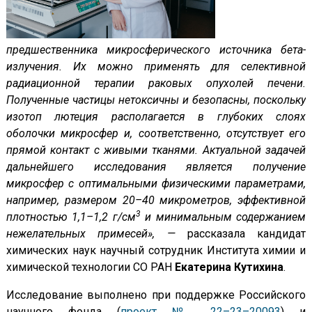
предшественника микросферического источника бета-
излучения. Их можно применять для селективной
радиационной терапии раковых опухолей печени.
Полученные частицы нетоксичны и безопасны, поскольку
изотоп лютеция располагается в глубоких слоях
оболочки микросфер и, соответственно, отсутствует его
прямой контакт с живыми тканями. Актуальной задачей
дальнейшего исследования является получение
микросфер с оптимальными физическими параметрами,
например, размером 20–40 микрометров, эффективной
3
плотностью 1,1–1,2 г/см
и минимальным содержанием
нежелательных примесей», —
рассказала кандидат
химических наук научный сотрудник Института химии и
химической технологии СО РАН
Екатерина Кутихина
.
Исследование выполнено при поддержке Российского
научного фонда (
проект № 22–23–20093
) и