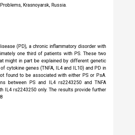
 Problems, Krasnoyarsk, Russia.
disease (PD), a chronic inflammatory disorder with
imately one third of patients with PS. These two
 might in part be explained by different genetic
 of cytokine genes (TNFA, IL4 and IL10) and PD in
ot found to be associated with either PS or PsA.
tions between PS and IL4 rs2243250 and TNFA
 IL4 rs2243250 only. The results provide further
18