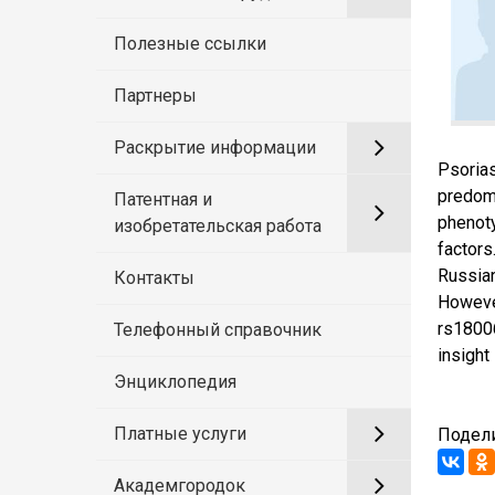
Полезные ссылки
Партнеры
Раскрытие информации
Psorias
predom
Патентная и
phenoty
изобретательская работа
factors
Russian
Контакты
Howeve
rs1800
Телефонный справочник
insight
Энциклопедия
Платные услуги
Подели
Академгородок