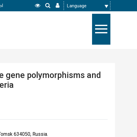
РЫ
ine gene polymorphisms and
eria
Tomsk 634050, Russia.