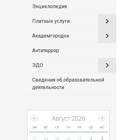
Энциклопедия
Платные услуги
Академгородок
Антитеррор
ЭДО
Сведения об образовательной
деятельности
Август 2026
ПН
ВТ
СР
ЧТ
ПТ
СБ
ВС
27
28
29
30
31
1
2