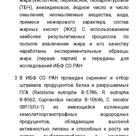
жира (кислотное, перекисное, тиобарбитуровое
(ТБЧ), анизидиновое, йодное число и число
омыления; неомыляемые вещества, вода,
примеси нежирового характера, состав
жирных кислот (ЖК)). С использованием
наиболее результативных процессов по
полноте извлечения жира и его качеству
наработаны экспериментальные образцы
жира (первая партия) и переданы для
исследований ИБФ СО РАН.
В ИБФ СО РАН проведен скрининг и отбор
штаммов продуцентов белка и разрушаемых
ПГА (Ralstonia eutropha В-5786; R. eutropha
В-8562, Cupriavidus necator B-10646, С. necator
IBP/SFU-1) из имеющейся коллекции
хемолитоорганотрофных водородных
продуцентов, обладающих высокой
активностью липазы и способных к росту на