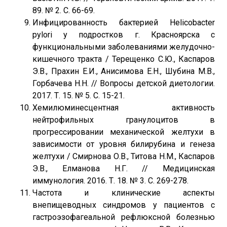
89. № 2. С. 66-69.
Инфицированность бактерией Helicobacter
pylori у подростков г. Красноярска с
функциональными заболеваниями желудочно-
кишечного тракта / Терещенко С.Ю., Каспаров
Э.В., Прахин Е.И., Анисимова Е.Н., Шубина М.В.,
Горбачева Н.Н. // Вопросы детской диетологии.
2017. Т. 15. № 5. С. 15-21.
Хемилюминесцентная активность
нейтрофильных гранулоцитов в
прогрессировании механической желтухи в
зависимости от уровня билирубина и генеза
желтухи / Смирнова О.В., Титова Н.М., Каспаров
Э.В., Елманова Н.Г. // Медицинская
иммунология. 2016. Т. 18. № 3. С. 269-278.
Частота и клинические аспекты
внепищеводных синдромов у пациентов с
гастроэзофагеальной рефлюксной болезнью