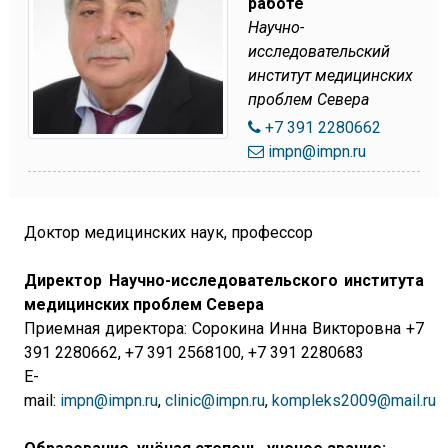
работе
Научно-
исследовательский
институт медицинских
проблем Севера
+7 391 2280662
impn@impn.ru
Доктор медицинских наук, профессор
Директор Научно-исследовательского института
медицинских проблем Севера
Приемная директора:
Сорокина Инна Викторовна +7
391 2280662, +7 391 2568100, +7 391 2280683
E-
mail:
impn@impn.ru
,
clinic@impn.ru
,
kompleks2009@mail.ru