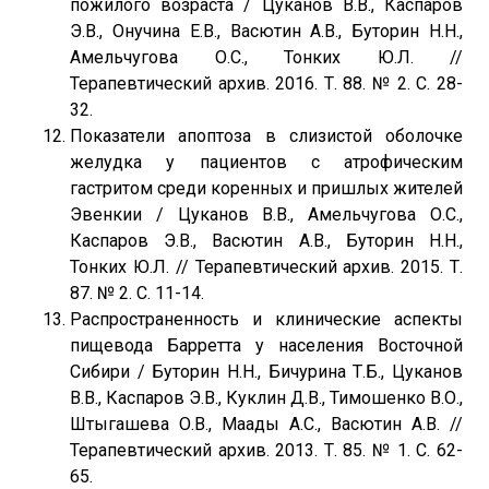
пожилого возраста / Цуканов В.В., Каспаров
Э.В., Онучина Е.В., Васютин А.В., Буторин Н.Н.,
Амельчугова О.С., Тонких Ю.Л. //
Терапевтический архив. 2016. Т. 88. № 2. С. 28-
32.
Показатели апоптоза в слизистой оболочке
желудка у пациентов с атрофическим
гастритом среди коренных и пришлых жителей
Эвенкии / Цуканов В.В., Амельчугова О.С.,
Каспаров Э.В., Васютин А.В., Буторин Н.Н.,
Тонких Ю.Л. // Терапевтический архив. 2015. Т.
87. № 2. С. 11-14.
Распространенность и клинические аспекты
пищевода Барретта у населения Восточной
Сибири / Буторин Н.Н., Бичурина Т.Б., Цуканов
В.В., Каспаров Э.В., Куклин Д.В., Тимошенко В.О.,
Штыгашева О.В., Маады А.С., Васютин А.В. //
Терапевтический архив. 2013. Т. 85. № 1. С. 62-
65.