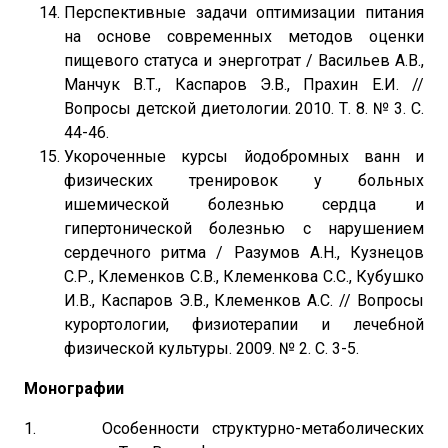
Перспективные задачи оптимизации питания
на основе современных методов оценки
пищевого статуса и энерготрат / Васильев А.В.,
Манчук В.Т., Каспаров Э.В., Прахин Е.И. //
Вопросы детской диетологии. 2010. Т. 8. № 3. С.
44-46.
Укороченные курсы йодобромных ванн и
физических тренировок у больных
ишемической болезнью сердца и
гипертонической болезнью с нарушением
сердечного ритма / Разумов А.Н., Кузнецов
С.Р., Клеменков С.В., Клеменкова С.С., Кубушко
И.В., Каспаров Э.В., Клеменков А.С. // Вопросы
курортологии, физиотерапии и лечебной
физической культуры. 2009. № 2. С. 3-5.
Монографии
1. Особенности структурно-метаболических