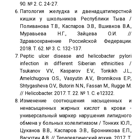
90. № 2. С. 24-27.
Патология желудка и двенадцатиперстной
кишки у школьников Республики Тыва /
Поливанова Т.В., Каспаров Э.В., Вшивков В.А.,
Муравьева Н.Г., Зайцева О.И. //
Здравоохранение Российской Федерации.
2018. Т. 62. № 3. С. 132-137.
Peptic ulcer disease and helicobacter pylori
infection in different Siberian ethnicities /
Tsukanov V.V., Kasparov E.V., Tonkikh J.L.,
Amelchugova O.S., Vasyutin A.V., Bronnikova E.P.,
Shtygasheva O.V., Butorin N.N., Fassan M., Rugge M.
// Helicobacter. 2017. Т. 22. № 1. С. e12322.
Изменение соотношения насыщенных и
ненасыщенных жирных кислот в крови -
универсальный маркер нарушения липидного
обмена у больных холелитиазом / Тонких Ю.Л.,
Цуканов В.В., Каспаров Э.В., Бронникова Е.П.,
Васютин А.В. // Терапевтический архив. 2017. Т.