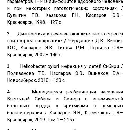
параметров Т- и В-лимфоцитов здорового человека
и при некоторых патологических состояниях /
Булыгин Г.В., Казакова Г.Н., Каспаров Э.В.–
Красноярск, 1998.– 127 с.
2. Диагностика и лечение окислительного стресса
при остром панкреатите / Черданцев Д.В., Винник
Ю.С., Каспаров Э.В., Титова Р.М., Первова О.В.–
Красноярск, 2002.– 146 с.
3. Helicobacter pylori инфекция у детей Сибири /
Поливанова Т.В., Каспаров Э.В., Вшивков В.А.–
Новосибирск, 2018.– 128 с.
4. Медицинская реабилитация населения
Восточной Сибири и Севера с ишемической
болезнью сердца с аритмиями с помощью
бальнеотерапии / Каспаров Э.В., Клеменков С.В.–
Красноярск, 2019. Том 1.– 215 с.