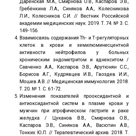
Даренская М.А., Смирнова О.В., Каспаров Э.В.,
Гребёнкина Л.А., Синяков А.А., Колесникова
Л.И., Колесников С.И. // Вестник Российской
академии медицинских наук. 2019. Т. 74. № 3. С.
149-156.
Взаимосвязь содержания Th- и Т-регуляторных
клеток в крови и хемилюминесцентной
активности нейтрофилов у больных
хроническим эндометритом и аднекситом /
Савченко А.А., Каспаров Э.В., Арутюнян С.С.,
Борисов А.Г., Кудрявцев И.В., Гвоздев И.И.,
Мошев А.В. // Медицинская иммунология. 2018.
Т. 20. № 1. С. 61-72.
Изменения показателей прооксидантной и
антиоксидантной систем в плазме крови у
мужчин при атрофическом гастрите и раке
желудка / Цуканов В.В., Смирнова О.В.,
Каспаров Э.В., Синяков А.А., Васютин А.В.,
Тонких Ю.Л. // Терапевтический архив. 2018. Т.