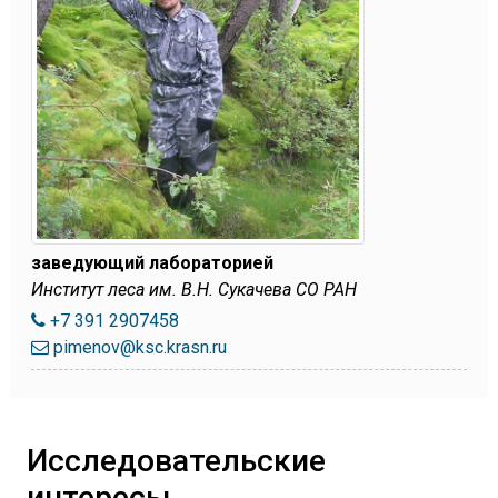
заведующий лабораторией
Институт леса им. В.Н. Сукачева СО РАН
+7 391 2907458
pimenov@ksc.krasn.ru
Исследовательские
интересы