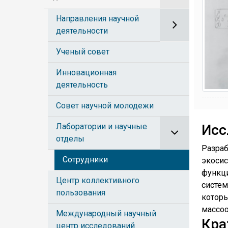
Направления научной
деятельности
Ученый совет
Инновационная
деятельность
Совет научной молодежи
Лаборатории и научные
Исс
отделы
Разра
Сотрудники
экоси
функц
Центр коллективного
систе
пользования
котор
массо
Международный научный
Кра
центр исследований