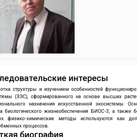
ледовательские интересы
ботка структуры и изучением особенностей функционир
стемы (ЗЭС), сформированного на основе высших расте
ионального назначения искусственной экосистемы. Ос
ма биологического жизнеобеспечения БИОС-3, а также 
ых физико-химические методы используются как до
обменных процессов.
ткая биография