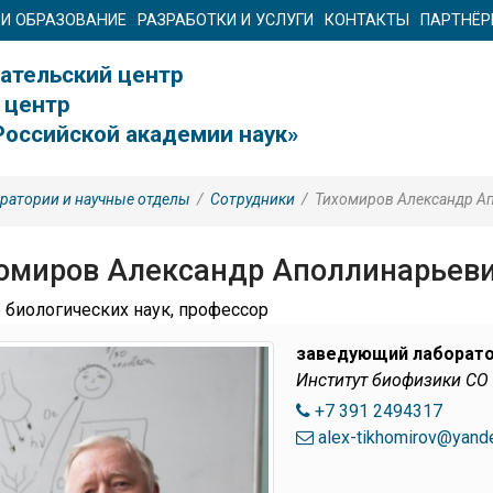
 И ОБРАЗОВАНИЕ
РАЗРАБОТКИ И УСЛУГИ
КОНТАКТЫ
ПАРТНЁ
ательский центр
 центр
Российской академии наук»
ратории и научные отделы
/
Сотрудники
/
Тихомиров Александр А
омиров Александр Аполлинарьев
 биологических наук, профессор
заведующий лаборат
Институт биофизики СО
+7 391 2494317
alex-tikhomirov@yande