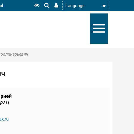
РЫ
поллинарьевич
ич
орией
 РАН
x.ru