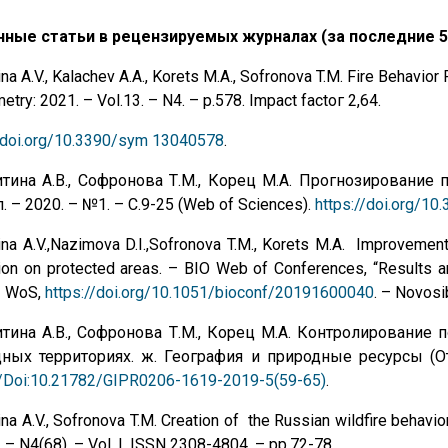
нные статьи в рецензируемых журналах (за последние 5
ina A.V., Kalachev A.A., Korets M.A., Sofronova T.M. Fire Behavior
try: 2021. – Vol.13. – N4. – p.578. Impact factoг 2,64.
//doi.org/10.3390/sym 13040578
.
тина А.В., Софронова Т.М., Корец М.А. Прогнозирование
. – 2020. – №1. – С.9-25 (Web of Sciences).
https://doi.org/1
ina A.V.,Nazimova D.I.,Sofronova T.M., Korets M.A. Improvement 
ion on protected areas. – BIO Web of Conferences, “Results a
– WoS,
https://doi.org/10.1051/bioconf/20191600040
. – Novosi
тина А.В., Софронова Т.М., Корец М.А. Контролирование
ных территориях. ж. География и природные ресурсы (От
//Doi:10.21782/GIPR0206-1619-2019-5(59-65)
.
ina A.V., Sofronova T.M. Creation of the Russian wildfire behavi
 – N4(68). – Vol. I. ISSN 2308-4804. – pp.72-78.