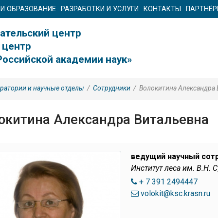
 И ОБРАЗОВАНИЕ
РАЗРАБОТКИ И УСЛУГИ
КОНТАКТЫ
ПАРТНЁ
ательский центр
 центр
Российской академии наук»
ратории и научные отделы
/
Сотрудники
/
Волокитина Александра 
окитина Александра Витальевна
ведущий научный сот
Институт леса им. В.Н. 
+ 7 391 2494447
volokit@ksc.krasn.ru