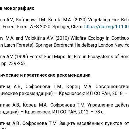
 в монографиях
ina A.V., Sofronova T.M., Korets M.A. (2020) Vegetation Fire Beh
: Forest Fires. WFS 2020. Springer, Cham.
https://doi.org/10.1
ov M.A. and Volokitina A.V. (2010) Wildfire Ecology in Conti
an Larch Forests). Springer Dordrecht Heidelberg London New Yor
ina A.V. (1996) Forest Fuel Maps. In: Fire in Ecosystems of Bor
 pp. 239-252.
ические и практические рекомендации
итина А.В., Софронова Т.М., Корец М.А. Совершенств
ические рекомендации). – Красноярск: ИЛ СО РАН, 2018. – 
итина А.В., Корец М.А., Софронова Т.М. Управление де
ндации). – Красноярск: ИЛ СО РАН, 2012. – 78 с.
тина А.В., Софронова Т.М. Защита населённых пунктов о