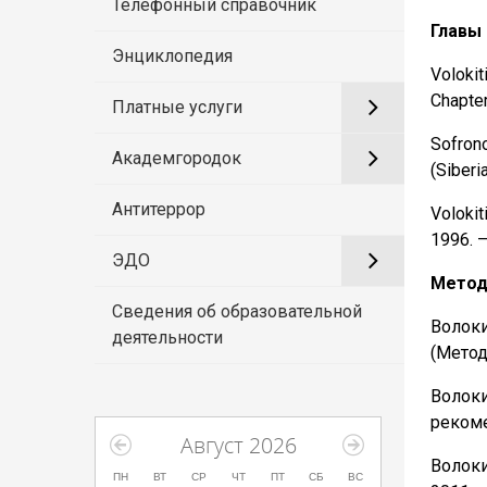
Телефонный справочник
Главы
Энциклопедия
Volokit
Chapter
Платные услуги
Sofron
Академгородок
(Siberi
Антитеррор
Volokit
1996. –
ЭДО
Метод
Сведения об образовательной
Волок
деятельности
(Метод
Волок
рекоме
Август 2026
Волоки
ПН
ВТ
СР
ЧТ
ПТ
СБ
ВС