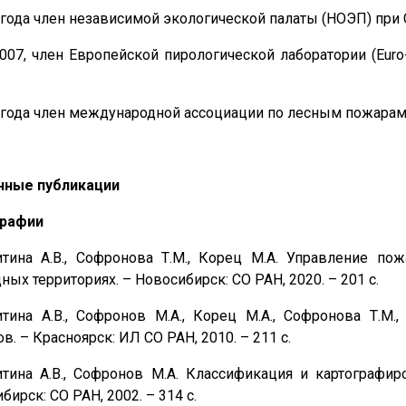
 года член независимой экологической палаты (НОЭП) при
007, член Европейской пирологической лаборатории (Euro-Me
 года член международной ассоциации по лесным пожарам
нные публикации
рафии
итина А.В., Софронова Т.М., Корец М.А. Управление по
ных территориях. – Новосибирск: СО РАН, 2020. – 201 с.
тина А.В., Софронов М.А., Корец М.А., Софронова Т.М.
в. – Красноярск: ИЛ СО РАН, 2010. – 211 с.
тина А.В., Софронов М.А. Классификация и картографир
бирск: СО РАН, 2002. – 314 с.