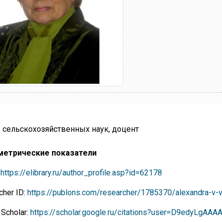
 сельскохозяйственных наук, доцент
метрические показатели
:
https://elibrary.ru/author_profile.asp?id=62178
cher ID:
https://publons.com/researcher/1785370/alexandra-v-v
 Scholar:
https://scholar.google.ru/citations?user=D9edyLgAAA