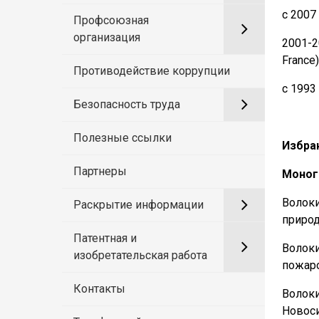
с 2007
Профсоюзная
организация
2001-2
France)
Противодействие коррупции
с 1993
Безопасность труда
Полезные ссылки
Избра
Партнеры
Моног
Волок
Раскрытие информации
природ
Патентная и
Волоки
изобретательская работа
пожаро
Контакты
Волоки
Новоси