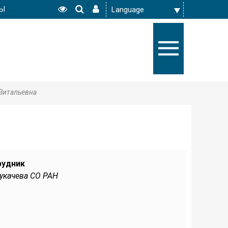
РЫ
Витальевна
рудник
Сукачева СО РАН