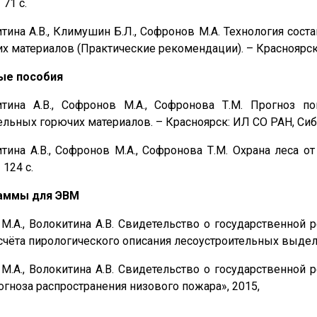
 71 с.
тина А.В., Климушин Б.Л., Софронов М.А. Технология сос
х материалов (Практические рекомендации). – Красноярск: 
ые пособия
итина А.В., Софронов М.А., Софронова Т.М. Прогноз 
ельных горючих материалов. – Красноярск: ИЛ СО РАН, СибГТ
тина А.В., Софронов М.А., Софронова Т.М. Охрана леса о
 124 с.
аммы для ЭВМ
М.А., Волокитина А.В. Свидетельство о государственно
счёта пирологического описания лесоустроительных выдел
М.А., Волокитина А.В. Свидетельство о государственно
рогноза распространения низового пожара», 2015, 