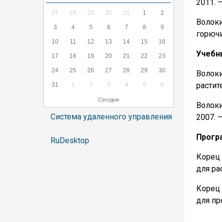
2011. –
27
28
29
30
31
1
2
Волоки
3
4
5
6
7
8
9
горючи
10
11
12
13
14
15
16
Учебн
17
18
19
20
21
22
23
24
25
26
27
28
29
30
Волок
растит
31
1
2
3
4
5
6
Сегодня
Волоки
Система удаленного управления
2007. –
Прогр
RuDesktop
Корец 
для ра
Корец 
для п