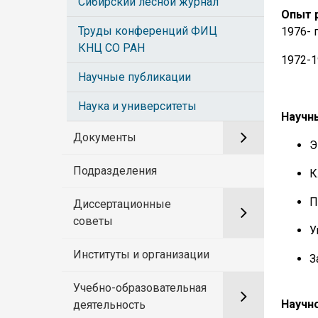
Сибирский лесной журнал
Опыт 
Труды конференций ФИЦ
1976- 
КНЦ СО РАН
1972-1
Научные публикации
Наука и университеты
Научн
Документы
Э
Подразделения
К
П
Диссертационные
советы
У
Институты и организации
З
Учебно-образовательная
Научн
деятельность