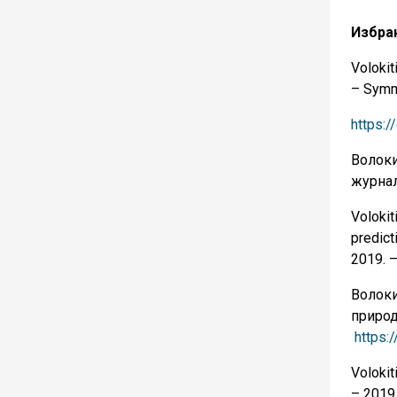
Избра
Volokit
– Symme
https:
Волоки
журнал
Volokit
predict
2019. 
Волоки
природ
https:
Volokit
– 2019.