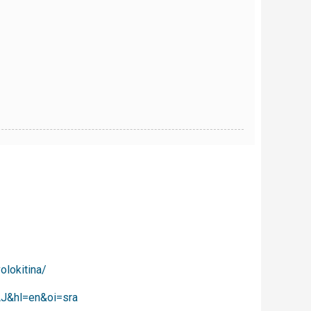
olokitina/
AJ&hl=en&oi=sra