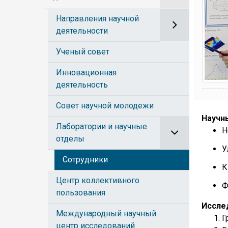
Направления научной
деятельности
Ученый совет
Инновационная
деятельность
Совет научной молодежи
Научн
Лаборатории и научные
Н
отделы
У
Сотрудники
К
Центр коллективного
Ф
пользования
Иссле
Международный научный
Г
центр исследований