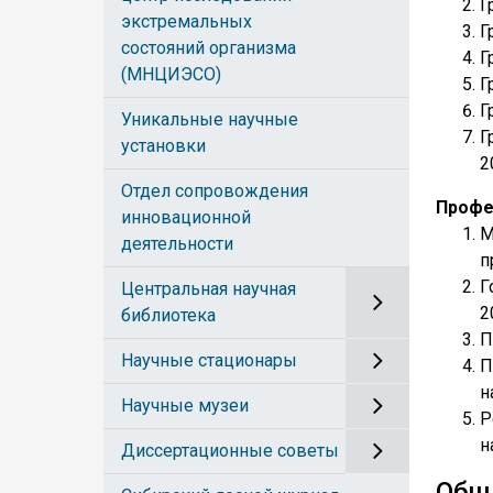
Г
экстремальных
Г
состояний организма
Г
(МНЦИЭСО)
Г
Г
Уникальные научные
Г
установки
2
Отдел сопровождения
Профе
инновационной
М
деятельности
п
Г
Центральная научная
2
библиотека
П
Научные стационары
П
н
Научные музеи
Р
н
Диссертационные советы
Общ