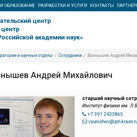
 И ОБРАЗОВАНИЕ
РАЗРАБОТКИ И УСЛУГИ
КОНТАКТЫ
ПАРТНЁ
ательский центр
 центр
Российской академии наук»
ратории и научные отделы
/
Сотрудники
/
Вьюнышев Андрей Миха
нышев Андрей Михайлович
старший научный сот
Институт физики им. Л.
+7 391 2433865
vyunishev@iph.krasn.r