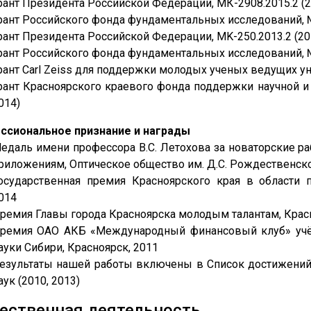
рант Президента Российской Федерации, МК-2908.2015.2 (
рант Российского фонда фундаментальных исследований, №
рант Президента Российской Федерации, MK-250.2013.2 (20
рант Российского фонда фундаментальных исследований, №
рант Carl Zeiss для поддержки молодых ученых ведущих ун
рант Красноярского краевого фонда поддержки научной и н
014)
ссиональное признание и награды
едаль имени профессора В.С. Летохова за новаторские ра
риложениям, Оптическое общество им. Д.С. Рождественско
осударственная премия Красноярского края в области п
014
ремия Главы города Красноярска молодым талантам, Красн
ремия ОАО АКБ «Международный финансовый клуб» учё
ауки Сибири, Красноярск, 2011
езультаты нашей работы включены в Список достижений
аук (2010, 2013)
ественная деятельность