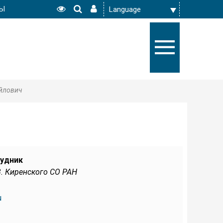
РЫ
йлович
рудник
В. Киренского СО РАН
u