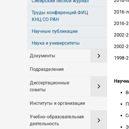
2016-п
Сибирский лесной журнал
2016-п
Труды конференций ФИЦ
КНЦ СО РАН
2016-2
Научные публикации
2002-2
Наука и университеты
2002-2
Документы
1998-2
Подразделения
Научн
Диссертационные
советы
В
Институты и организации
П
С
Учебно-образовательная
деятельность
Э