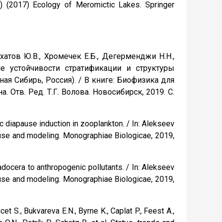
.) (2017) Ecology of Meromictic Lakes. Springer
рхатов Ю.В., Хромечек Е.Б., Дегерменджи Н.Н.,
ие устойчивости стратификации и структуры
я Сибирь, Россия). / В книге: Биофизика для
 Отв. Ред. Т.Г. Волова. Новосибирск, 2019. С.
c diapause induction in zooplankton. / In: Alekseev
n use and modeling. Monographiae Biologicae, 2019,
docera to anthropogenic pollutants. / In: Alekseev
n use and modeling. Monographiae Biologicae, 2019,
ucet S., Bukvareva E.N., Byrne K., Caplat P., Feest A.,