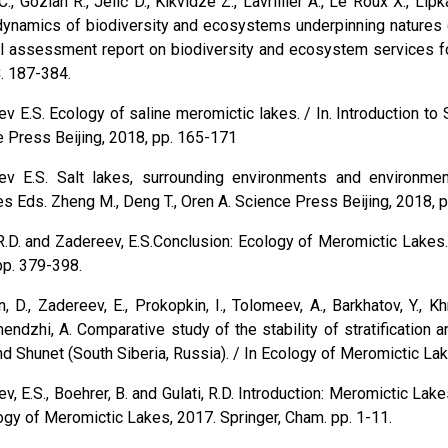
C., Gozlan R., Jelić D., Kikvidze Z., Lavrillier A., Le Roux X., Lipk
dynamics of biodiversity and ecosystems underpinning natures 
l assessment report on biodiversity and ecosystem services fo
. 187-384.
v E.S. Ecology of saline meromictic lakes. / In. Introduction to
 Press Beijing, 2018, pp. 165-171
ev E.S. Salt lakes, surrounding environments and environmen
s Eds. Zheng M., Deng T., Oren A. Science Press Beijing, 2018, 
 R.D. and Zadereev, E.S.Conclusion: Ecology of Meromictic Lakes.
pp. 379-398.
, D., Zadereev, E., Prokopkin, I., Tolomeev, A., Barkhatov, Y., 
ndzhi, A. Comparative study of the stability of stratification 
nd Shunet (South Siberia, Russia). / In Ecology of Meromictic La
v, E.S., Boehrer, B. and Gulati, R.D. Introduction: Meromictic Lak
ogy of Meromictic Lakes, 2017. Springer, Cham. pp. 1-11.