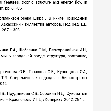
al features, trophic structure and energy flow in
m. pp. 61-86.
 Зоопланктон озера Шира / В книге Природный
акасский / коллектив авторов. Под ред. В.В.
. 287 – 303
окина Г.А., Шабалина О.М., Безкоровайная И.Н.,
емы в городской среде: структура, состояние,
Крючкова О.Е., Тарасова О.В., Кузнецова О.А.,
ва Т.Л. Современные подходы к биоконтролю
012.
П.В., Прудникова С.В., Сорокин Н.Д., Суковатый
ие – Красноярск: ИПЦ «Копирка». 2012. 284 с.