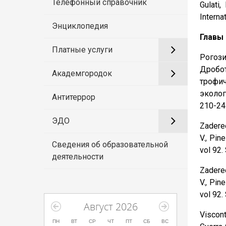
Телефонный справочник
Gulati
Interna
Энциклопедия
Главы
Платные услуги
Рогози
Дробо
Академгородок
трофич
эколог
Антитеррор
210-24
ЭДО
Zaderee
V., Pin
Сведения об образовательной
vol 92
деятельности
Zaderee
V., Pin
vol 92
Август 2026
Visconti
ПН
ВТ
СР
ЧТ
ПТ
СБ
ВС