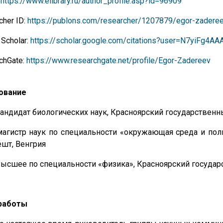
:
https://www.elibrary.ru/author_profile.asp?id=96909
cher ID:
https://publons.com/researcher/1207879/egor-zadere
 Scholar:
https://scholar.google.com/citations?user=N7yiFg4A
chGate:
https://www.researchgate.net/profile/Egor-Zadereev
ование
кандидат биологических наук, Красноярский государственн
магистр наук по специальности «окружающая среда и пол
шт, Венгрия
высшее по специальности «физика», Красноярский государ
работы