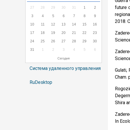
Guerra 
future 
27
28
29
30
31
1
2
regiona
3
4
5
6
7
8
9
2018. С
10
11
12
13
14
15
16
Zaderee
17
18
19
20
21
22
23
Science
24
25
26
27
28
29
30
31
1
2
3
4
5
6
Zadere
Science
Сегодня
Система удаленного управления
Gulati,
Cham. 
RuDesktop
Rogozin
Degerme
Shira a
Zaderee
In Ecol