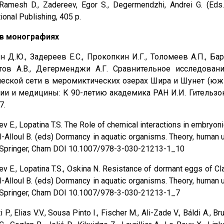
, Ramesh D., Zadereev, Egor S., Degermendzhi, Andrei G. (Eds
tional Publishing, 405 p.
 в монографиях
н Д.Ю., Задереев Е.С., Прокопкин И.Г., Толомеев А.П., Ба
тов А.В., Дегерменджи А.Г. Сравнительное исследован
еской сети в меромиктических озерах Шира и Шунет (южна
ии и медицины: К 90-летию академика РАН И.И. Гительзона.
7.
v E., Lopatina T.S. The Role of chemical interactions in embryoni
el-Alloul B. (eds) Dormancy in aquatic organisms. Theory, huma
. Springer, Cham DOI 10.1007/978-3-030-21213-1_10
v E., Lopatina T.S., Oskina N. Resistance of dormant eggs of Cla
el-Alloul B. (eds) Dormancy in aquatic organisms. Theory, huma
. Springer, Cham DOI 10.1007/978-3-030-21213-1_7
 P., Elias V.V., Sousa Pinto I., Fischer M., Ali-Zade V., Báldi A., Br