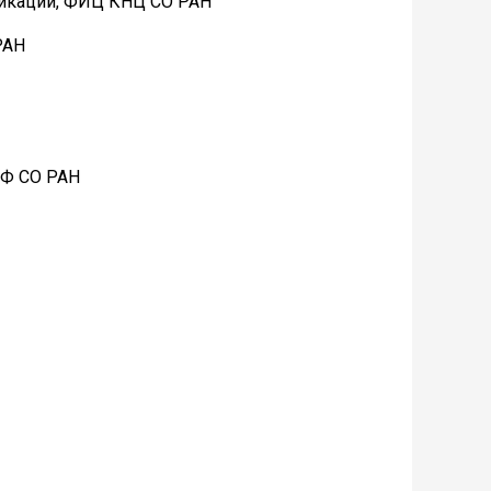
никаций, ФИЦ КНЦ СО РАН
РАН
БФ СО РАН