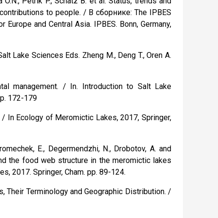
a O.N., Petrík P., Schatz B. et al. Status, trends and
contributions to people. / В сборнике: The IPBES
r Europe and Central Asia. IPBES. Bonn, Germany,
 Salt Lake Sciences Eds. Zheng M., Deng T., Oren A.
tal management. / In. Introduction to Salt Lake
pp. 172-179
 / In Ecology of Meromictic Lakes, 2017, Springer,
Khromechek, E., Degermendzhi, N., Drobotov, A. and
and the food web structure in the meromictic lakes
kes, 2017. Springer, Cham. pp. 89-124.
es, Their Terminology and Geographic Distribution. /