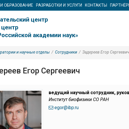
 И ОБРАЗОВАНИЕ
РАЗРАБОТКИ И УСЛУГИ
КОНТАКТЫ
ПАРТНЁ
ательский центр
 центр
Российской академии наук»
ратории и научные отделы
/
Сотрудники
/
Задереев Егор Сергееви
ереев Егор Сергеевич
ведущий научный сотрудник, руко
Институт биофизики СО РАН
egor@ibp.ru