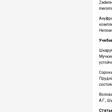
Zaderee
meromic
Ануфри
компле
Непомн
Учебн
Шкаруб
Мучкин
устойч
Сороки
Прудн
состоя
Волова
А.Г., 
Стать