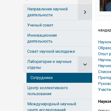
Направления научной
деятельности
Ученый совет
кандид
Инновационная
деятельность
Науком
Образ
Совет научной молодежи
Опыт 
Научн
Лаборатории и научные
Научно
отделы
Список
Сотрудники
Препод
Руково
Центр коллективного
Участи
пользования
Науко
Международный научный
центр исследований