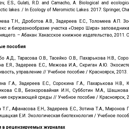
v, E.S., Gulati, R.D. and Camacho, A. Biological and ecologic
tic lakes. / In Ecology of Meromictic Lakes. 2017. Springer, Cha
ева Т.Н., Дроботов А.В., Задереев Е.С., Толомеев А.П.
кс и биоразнообразие участка «Озеро Шира» заповедника Х
ящего. – Абакан: Хакасское книжное издательство, 2011. С
ые пособия
о А.Д., Тарасова О.В., Тасейко О.В., Пахарькова Н.В., Сор
а Е.Я., Задереев Е.С., Межова И.А., Скриган А.Ю. Экосист
ивость, управление // Учебное пособие / Красноярск, 2013.
на Г.А., Задереев Е.С., Сорокина Г.А., Пахарькова Н.В., 
икова С.В., Безкоровайная И.Н., Субботин М.А., Шашко
ния окружающей среды // Учебное пособие / Красноярск, 2
 Т.Г., Афанасова Е.Н., Задереев Е.С., Зотина Т.А., Миронов 
Шишацкая Е.И. Экологическая биотехнология / Учебное пособ
и в рецензируемых журналах