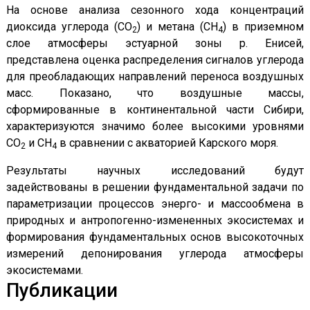
На основе анализа сезонного хода концентраций
диоксида углерода (СО
) и метана (СН
) в приземном
2
4
слое атмосферы эстуарной зоны р. Енисей,
представлена оценка распределения сигналов углерода
для преобладающих направлений переноса воздушных
масс. Показано, что воздушные массы,
сформированные в континентальной части Сибири,
характеризуются значимо более высокими уровнями
СО
и СН
в сравнении с акваторией Карского моря.
2
4
Результаты научных исследований будут
задействованы в решении фундаментальной задачи по
параметризации процессов энерго- и массообмена в
природных и антропогенно-измененных экосистемах и
формирования фундаментальных основ высокоточных
измерений депонирования углерода атмосферы
экосистемами.
Публикации