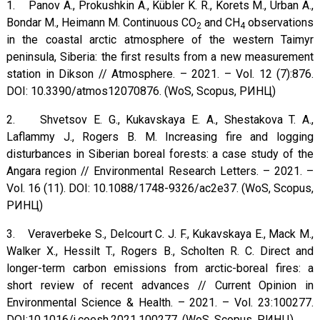
1. Panov A., Prokushkin A., Kübler K. R., Korets M., Urban A.,
Bondar M., Heimann M. Continuous CO
and CH
observations
2
4
in the coastal arctic atmosphere of the western Taimyr
peninsula, Siberia: the first results from a new measurement
station in Dikson // Atmosphere. – 2021. – Vol. 12 (7):876.
DOI: 10.3390/atmos12070876. (WoS, Scopus, РИНЦ)
2. Shvetsov E. G., Kukavskaya E. A., Shestakova T. A.,
Laflammу J., Rogers B. M. Increasing fire and logging
disturbances in Siberian boreal forests: a case study of the
Angara region // Environmental Research Letters. – 2021. –
Vol. 16 (11). DOI: 10.1088/1748-9326/ac2e37. (WoS, Scopus,
РИНЦ)
3. Veraverbeke S., Delcourt C. J. F., Kukavskaya E., Mack M.,
Walker X., Hessilt T., Rogers B., Scholten R. C. Direct and
longer-term carbon emissions from arctic-boreal fires: a
short review of recent advances // Current Opinion in
Environmental Science & Health. – 2021. – Vol. 23:100277.
DOI:10.1016/j.coesh.2021.100277. (WoS, Scopus, РИНЦ)