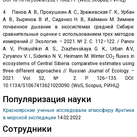
4. Панов А. В., Прокушкин A. С., Зражевская Г. К., Урбан
A. В., Зырянов В. И., Сиденко Н. В., Хайманн М. Зимнее
почвенное дыхание в экосистемах средней Сибири:
сравнительные оценки с использованием трех методов
измерений // Экология. – 2021. № 2. С. 112–122. / Panov
A. V., Prokushkin A. S., Zrazhevskaya G. K., Urban A.V.,
Zyryanov V. I., Sidenko N. V., Heimann M. Winter CO
fluxes in
2
ecosystems of Central Siberia: comparative estimates using
three different approaches // Russian Journal of Ecology. –
2021. Vol. 52, № 2. P. 126–135. DOI:
10.1134/S1067413621020090. (WoS, Scopus, РИНЦ)
Популяризация науки
Красноярские ученые исследовали атмосферу Арктики
в морской экспедиции
14.02.2022
Сотрудники