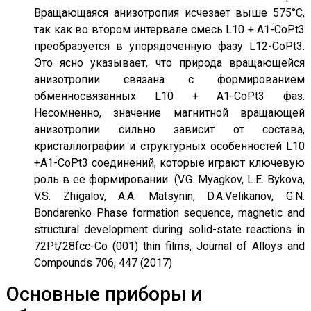
Вращающаяся анизотропия исчезает выше 575°C,
так как во втором интервале смесь L10 + A1-CoPt3
преобразуется в упорядоченную фазу L12-CoPt3.
Это ясно указывает, что природа вращающейся
анизотропии связана с формированием
обменносвязанных L10 + A1-CoPt3 фаз.
Несомненно, значение магнитной вращающей
анизотропии сильно зависит от состава,
кристаллографии и структурных особенностей L10
+А1-CoPt3 соединений, которые играют ключевую
роль в ее формировании. (V.G. Myagkov, L.E. Bykova,
V.S. Zhigalov, A.A. Matsynin, D.A.Velikanov, G.N.
Bondarenko Phase formation sequence, magnetic and
structural development during solid-state reactions in
72Pt/28fcc-Co (001) thin films, Journal of Alloys and
Compounds 706, 447 (2017)
Основные приборы и