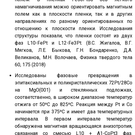
намагничивания можно ориентировать магнитным
полем как в плоскости пленки, так и в других
направлениях по разному ориентированных по
отношению к плоскости пленки. Исследования
структуры показали, что пленки состоят из двух
фаз L10-FePt и L12-Fe3Pt. (В.С. Жигалов, В.Г.
Мягков, Л.Е. Быкова, Г.Н. Бондаренко, Д.А.
Великанов, М.Н. Волочаев, Физика твердого тела
60, 175 (2018)
Исследованы фазовые превращения в
эпитаксиальных и поликристаллических 72Pt/28Co
на MgO(001) и стеклянных подложках,
соответственно, в широком диапазоне температур
отжига от 50ºC до 825ºC. Реакция между Pt и Co
начинается при 375ºC и имеет два температурных
интервала. В первом интервале температур
обнаружена магнитная вращающаяся анизотропия,
связанная со смесью L10 + A1-CoPt3 фаз.