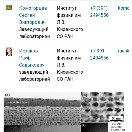
Комогорцев
Институт
+7 (391)
komogo
Сергей
физики им.
2494556
Викторович
Л.В.
Заведующий
Киренского
лабораторией
СО РАН
Исхаков
Институт
+7 391
rauf@i
Рауф
физики им.
2494556
Садыкович
Л.В.
заведующий
Киренского
лабораторией
СО РАН