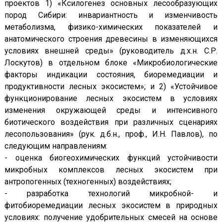
проектов 1) «Ксилогенез основных лесообразующих
пород Сибири: инвариантность и изменчивость
метаболизма, физико-химических показателей и
анатомического строения древесины в изменяющихся
условиях внешней среды» (руководитель д.х.н. С.Р.
Лоскутов) в отдельном блоке «Микробиологические
факторы индикации состояния, биоремедиации и
продуктивности лесных экосистем»; и 2) «Устойчивое
функционирование лесных экосистем в условиях
изменения окружающей среды и интенсивного
биотического воздействия при различных сценариях
лесопользования» (рук. д.б.н., проф., И.Н. Павлов), по
следующим направлениям:
- оценка биогеохимических функций устойчивости
микробных комплексов лесных экосистем при
антропогенных (техногенных) воздействиях;
- разработка технологий микробной- и
фитобиоремедиации лесных экосистем в природных
условиях: получение удобрительных смесей на основе