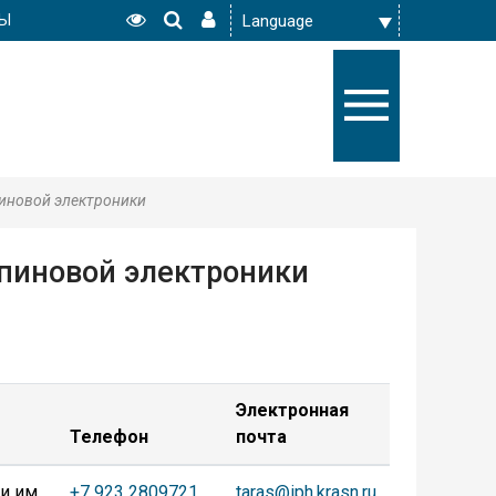
РЫ
иновой электроники
пиновой электроники
Электронная
Телефон
почта
и им.
+7 923 2809721
taras@iph.krasn.ru