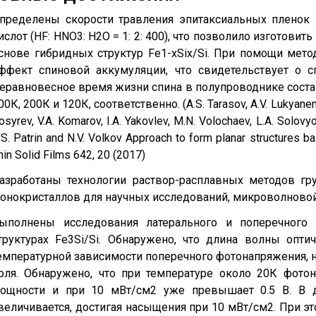
пределены скорости травления эпитаксиальных пленок F
ислот (HF: HNO3: H2O = 1: 2: 400), что позволило изготов
снове гибридных структур Fe1-xSix/Si. При помощи мето
ффект спиновой аккумуляции, что свидетельствует о с
еравновесное время жизни спина в полупроводнике составл
00К, 200К и 120К, соответственно. (A.S. Tarasov, A.V. Lukyanenko,
osyrev, V.A. Komarov, I.A. Yakovlev, M.N. Volochaev, L.A. Solovyo
.S. Patrin and N.V. Volkov Approach to form planar structures b
hin Solid Films 642, 20 (2017)
азработаны технологии раствор-расплавных методов г
онокристаллов для научных исследований, микроволновой 
ыполнены исследования латерального и поперечного
труктурах Fe3Si/Si. Обнаружено, что длина волны опти
емпературной зависимости поперечного фотонапряжения, н
оля. Обнаружено, что при температуре около 20К фото
ощности и при 10 мВт/см2 уже превышает 0.5 В. В 
величивается, достигая насыщения при 10 мВт/см2. При эт