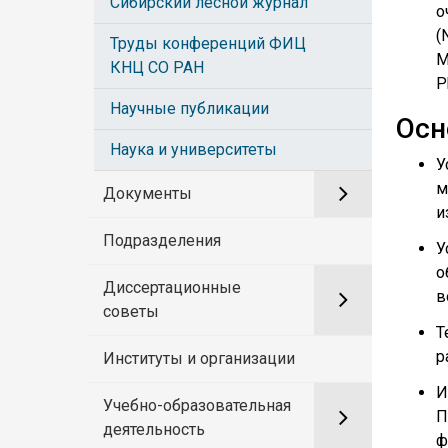
Сибирский лесной журнал
о
(
Труды конференций ФИЦ
M
КНЦ СО РАН
P
Научные публикации
Осн
Наука и университеты
У
м
Документы
и
Подразделения
У
о
Диссертационные
в
советы
Т
р
Институты и организации
И
Учебно-образовательная
П
деятельность
ф