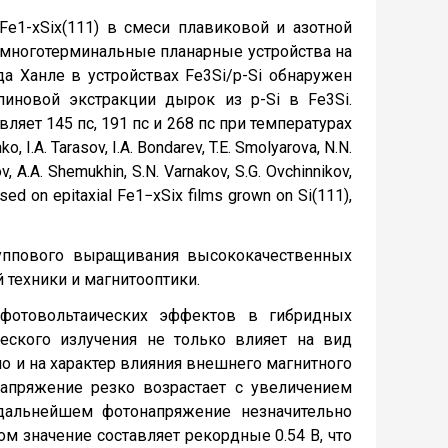
e1-xSix(111) в смеси плавиковой и азотной
ить многотерминальные планарные устройства на
да Ханле в устройствах Fe3Si/p-Si обнаружен
пиновой экстракции дырок из p-Si в Fe3Si.
яет 145 пс, 191 пс и 268 пс при температурах
 I.A. Tarasov, I.A. Bondarev, T.E. Smolyarova, N.N.
v, A.A. Shemukhin, S.N. Varnakov, S.G. Ovchinnikov,
ased on epitaxial Fe1−xSix films grown on Si(111),
руппового выращивания высококачественных
техники и магнитооптики.
 фотовольтаических эффектов в гибридных
ческого излучения не только влияет на вид
о и на характер влияния внешнего магнитного
напряжение резко возрастает с увеличением
дальнейшем фотонапряжение незначительно
ом значение составляет рекордные 0.54 В, что