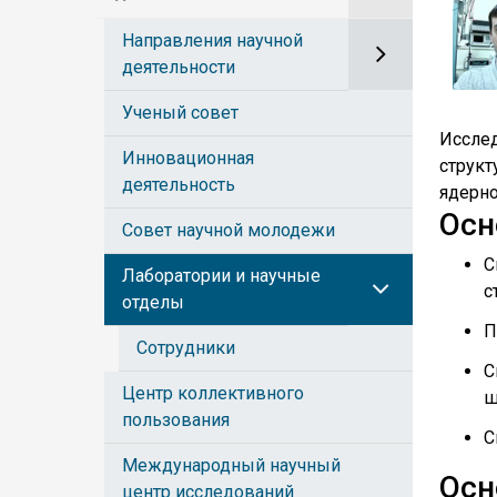
Направления научной
деятельности
Ученый совет
Иссле
Инновационная
струк
деятельность
ядерно
Осн
Совет научной молодежи
С
Лаборатории и научные
с
отделы
П
Сотрудники
С
Центр коллективного
ш
пользования
С
Международный научный
Осн
центр исследований