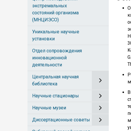
экстремальных
О
состояний организма
к
(МНЦИЭСО)
о
э
Уникальные научные
Н
установки
3
K
Отдел сопровождения
G
инновационной
T
деятельности
Р
Центральная научная
м
библиотека
В
Научные стационары
с
т
Научные музеи
п
Диссертационные советы
м
у