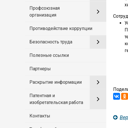
х
Профсоюзная
организация
Сотруд
У
Противодействие коррупции
П
т
Безопасность труда
к
г
Полезные ссылки
Партнеры
Раскрытие информации
Подели
Патентная и
изобретательская работа
Контакты
Вер