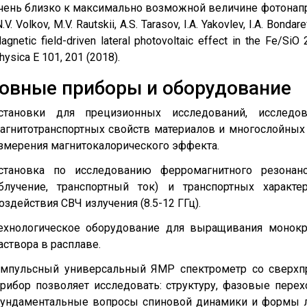
чень близко к максимально возможной величине фотонапр
N.V. Volkov, M.V. Rautskii, A.S. Tarasov, I.A. Yakovlev, I.A. Bonda
agnetic field-driven lateral photovoltaic effect in the Fe/SiO 2
hysica E 101, 201 (2018).
овные приборы и оборудование
становки для прецизионных исследований, исследо
агнитотранспортных свойств материалов и многослойных 
змерения магнитокалорического эффекта.
становка по исследованию ферромагнитного резонан
блучение, транспортный ток) и транспортных характ
оздействия СВЧ излучения (8.5-12 ГГц).
ехнологическое оборудование для выращивания монок
аствора в расплаве.
мпульсный универсальный ЯМР спектрометр со сверхпр
рибор позволяет исследовать: структуру, фазовые пере
ундаментальные вопросы спиновой динамики и формы ли