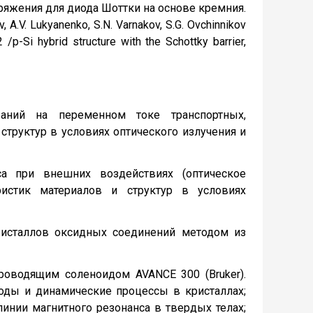
яжения для диода Шоттки на основе кремния.
rev, A.V. Lukyanenko, S.N. Varnakov, S.G. Ovchinnikov
 /p-Si hybrid structure with the Schottky barrier,
ваний на переменном токе транспортных,
структур в условиях оптического излучения и
са при внешних воздействиях (оптическое
еристик материалов и структур в условиях
ристаллов оксидных соединений методом из
оводящим соленоидом AVANCE 300 (Bruker).
ходы и динамические процессы в кристаллах;
нии магнитного резонанса в твердых телах;