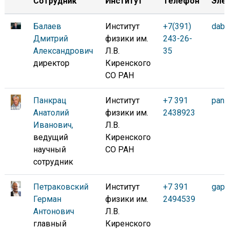
Сотрудник
Институт
Телефон
Эле
Балаев
Институт
+7(391)
daba
Дмитрий
физики им.
243-26-
Александрович
Л.В.
35
директор
Киренского
СО РАН
Панкрац
Институт
+7 391
pank
Анатолий
физики им.
2438923
Иванович,
Л.В.
ведущий
Киренского
научный
СО РАН
сотрудник
Петраковский
Институт
+7 391
gap@
Герман
физики им.
2494539
Антонович
Л.В.
главный
Киренского