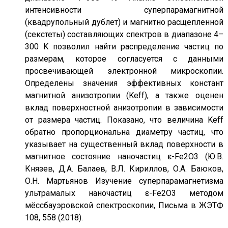
интенсивности суперпарамагнитной
(квадрупольный дублет) и магнитно расщепленной
(секстеты) составляющих спектров в диапазоне 4–
300 K позволил найти распределение частиц по
размерам, которое согласуется с данными
просвечивающей электронной микроскопии.
Определены значения эффективных констант
магнитной анизотропии (Keff), а также оценен
вклад поверхностной анизотропии в зависимости
от размера частиц. Показано, что величина Keff
обратно пропорциональна диаметру частиц, что
указывает на существенный вклад поверхности в
магнитное состояние наночастиц ε-Fe2O3 (Ю.В.
Князев, Д.А. Балаев, В.Л. Кириллов, О.А. Баюков,
О.Н. Мартьянов Изучение суперпарамагнетизма
ультрамалых наночастиц ε-Fe2O3 методом
мёссбауэровской спектроскопии, Письма в ЖЭТФ
108, 558 (2018).