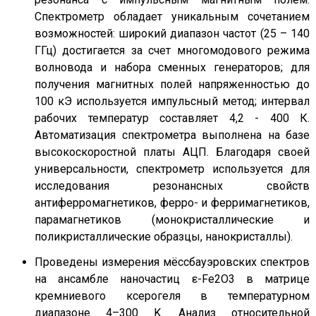
Спектрометр обладает уникальным сочетанием
возможностей: широкий диапазон частот (25 – 140
ГГц) достигается за счет многомодового режима
волновода и набора сменных генераторов; для
получения магнитных полей напряженностью до
100 кЭ используется импульсный метод; интервал
рабочих температур составляет 4,2 - 400 К.
Автоматизация спектрометра выполнена на базе
высокоскоростной платы АЦП. Благодаря своей
универсальности, спектрометр используется для
исследования резонансных свойств
антиферромагнетиков, ферро- и ферримагнетиков,
парамагнетиков (монокристаллические и
поликристаллические образцы, нанокристаллы).
Проведены измерения мёссбауэровских спектров
на ансамбле наночастиц ε-Fe2O3 в матрице
кремниевого ксерогеля в температурном
диапазоне 4–300 K. Анализ относительной