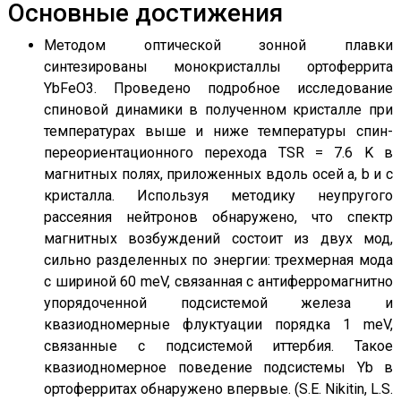
Основные достижения
Методом оптической зонной плавки
синтезированы монокристаллы ортоферрита
YbFeO3. Проведено подробное исследование
спиновой динамики в полученном кристалле при
температурах выше и ниже температуры спин-
переориентационного перехода TSR = 7.6 K в
магнитных полях, приложенных вдоль осей a, b и c
кристалла. Используя методику неупругого
рассеяния нейтронов обнаружено, что спектр
магнитных возбуждений состоит из двух мод,
сильно разделенных по энергии: трехмерная мода
с шириной 60 meV, связанная с антиферромагнитно
упорядоченной подсистемой железа и
квазиодномерные флуктуации порядка 1 meV,
связанные с подсистемой иттербия. Такое
квазиодномерное поведение подсистемы Yb в
ортоферритах обнаружено впервые. (S.E. Nikitin, L.S.