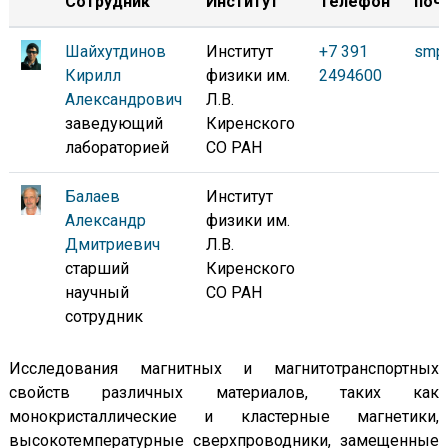
Сотрудник
Институт
Телефон
поч
Шайхутдинов
Институт
+7 391
smp@
Кирилл
физики им.
2494600
Александрович
Л.В.
заведующий
Киренского
лабораторией
СО РАН
Балаев
Институт
Александр
физики им.
Дмитриевич
Л.В.
старший
Киренского
научный
СО РАН
сотрудник
Исследования магнитных и магнитотранспортных
свойств различных материалов, таких как
монокристаллические и кластерные магнетики,
высокотемпературные сверхпроводники, замещенные