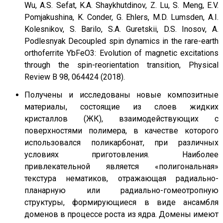
Wu, A.S. Sefat, K.A. Shaykhutdinov, Z. Lu, S. Meng, E.V.
Pomjakushina, K. Conder, G. Ehlers, M.D. Lumsden, A.I.
Kolesnikov, S. Barilo, S.A. Guretskii, D.S. Inosov, A.
Podlesnyak Decoupled spin dynamics in the rare-earth
orthoferrite YbFeO3: Evolution of magnetic excitations
through the spin-reorientation transition, Physical
Review B 98, 064424 (2018).
Получены и исследованы новые композитные
материалы, состоящие из слоев жидких
кристаллов (ЖК), взаимодействующих с
поверхностями полимера, в качестве которого
использовался поликарбонат, при различных
условиях приготовления. Наиболее
привлекательной является «полигональная»
текстура нематиков, отражающая радиально-
планарную или радиально-гомеотропную
структуры, формирующиеся в виде ансамбля
доменов в процессе роста из ядра. Домены имеют