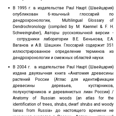
В 1995 г. в издательстве Paul Haupt (Швейцария)
опубликован 6-язычный глоссарий по
дендрохронологии, Multilingual Glossary of
Dendrochronology (compiled by M. Kaennel & F. H.
Schweingruber), Авторы русскоязычной версии -
сотрудники лаборатории В.Е. Бенькова, Е.А.
Ваганов и А.В. Шашкин. Глоссарий содержит 351
иллюстрированное определение терминов из
дендрохронологии и смежных областей науки.
В 2004 г. в издательстве Paul Haupt (Швейцария)
издана двуязычная книга «Анатомия древесины
растений России (Атлас для идентификации
древесины деревьев, кустарников,
полукустарников и деревянистых лиан России) /
Anatomy of Russian woods (an atlas for the
identification of trees, shrubs, dwarf shrubs and woody
lianas from Russia» до настоящего времени не