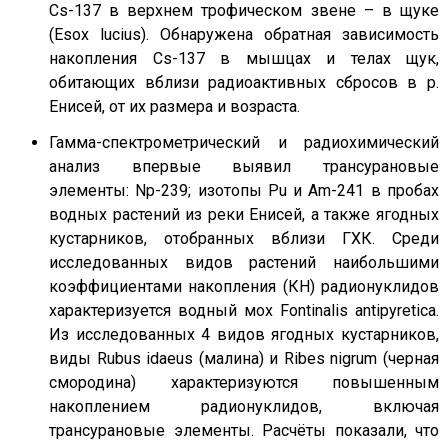
Cs-137 в верхнем трофическом звене – в щуке
(Esox lucius). Обнаружена обратная зависимость
накопления Cs-137 в мышцах и телах щук,
обитающих вблизи радиоактивных сбросов в р.
Енисей, от их размера и возраста.
Гамма-спектрометрический и радиохимический
анализ впервые выявил трансурановые
элементы: Np-239; изотопы Pu и Am-241 в пробах
водных растений из реки Енисей, а также ягодных
кустарников, отобранных вблизи ГХК. Среди
исследованных видов растений наибольшими
коэффициентами накопления (КН) радионуклидов
характеризуется водный мох Fontinalis antipyretica.
Из исследованных 4 видов ягодных кустарников,
виды Rubus idaeus (малина) и Ribes nigrum (черная
смородина) характеризуются повышенным
накоплением радионуклидов, включая
трансурановые элементы. Расчёты показали, что