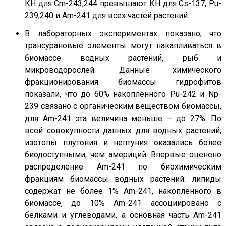
КН для Cm-243,244 превышают КН для Cs-137, Pu-
239,240 и Am-241 для всех частей растений.
В лабораторных экспериментах показано, что
трансурановые элементы могут накапливаться в
биомассе водных растений, рыб и
микроводорослей. Данные химического
фракционирования биомассы гидрофитов
показали, что до 60% накопленного Pu-242 и Np-
239 связано с органическим веществом биомассы,
для Am-241 эта величина меньше – до 27%. По
всей совокупности данных для водных растений,
изотопы плутония и нептуния оказались более
биодоступными, чем америций. Впервые оценено
распределение Am-241 по биохимическим
фракциям биомассы водных растений: липиды
содержат не более 1% Am-241, накопленного в
биомассе, до 10% Am-241 ассоциировано с
белками и углеводами, а основная часть Am-241