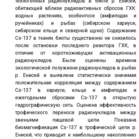
техногенных радионуклидов в биоте р. Енисей,
обитающей вблизи радиоактивных сбросов ГХК:
водных растениях, зообентосе (амфиподах и
ручейниках) и рыбах (сибирском хариусе,
сибирском ельце и северной щуке). Содержание
Cs-137 в тканях биоты существенно не снизилось
после остановки последнего реактора ГХК, в
отличие от короткоживущих активационных
радионуклидов. Были оценены времена
экологической полужизни радионуклидов в рыбах
р. Енисей и выявлена статистически значимая
положительная корреляция между содержанием
Cs-137 в хариусе, ельце и амфиподах и
ежегодными сбросами Cs-137 в открытую
гидрографическую сеть. Оценена эффективность
трофического переноса радионуклидов между
звеньями пищевой цепи. Показана
биомагнификация Cs-137 в трофической цепи р.
Енисей, что приводит к наибольшему накоплению