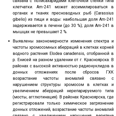
связана с полисахаридами клеточной стенки типа
клетчатки. Am-241 может ассимилироваться в
органах и тканях пресноводных рыб (Carassius
gibelio) из пищи и воды: наибольшая доля Am-241
задерживается в печени (до 30 %); доля Am-241 в
мышцах не превышает 2 %.
Выявлены закономерности изменения спектра и
частоты хромосомных аберраций в клетках корней
водного растения Elodea canadensis, отобранной в
р. Енисей на разном удалении от г. Красноярска. В
районах с высокой активностью радионуклидов в
донных отложениях после сбросов ГХК
возрастание частоты аномалий связано с
нарушением структуры хромосом в клетках и
увеличением аберраций нерепарируемого типа
(мосты, агглютинация). В районах Красноярска, где
регистрировали только химическое загрязнение
донных отложений, возрастание частоты аномалий
связано с увеличением нарушения веретена