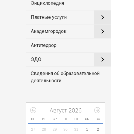
Энциклопедия
Платные услуги
Академгородок
Антитеррор
ЭДО
Сведения об образовательной
деятельности
Август 2026
ПН
ВТ
СР
ЧТ
ПТ
СБ
ВС
27
28
29
30
31
1
2