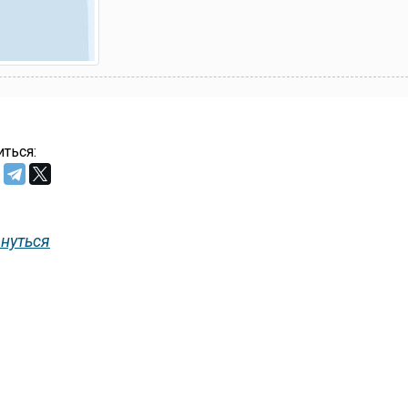
ться:
нуться