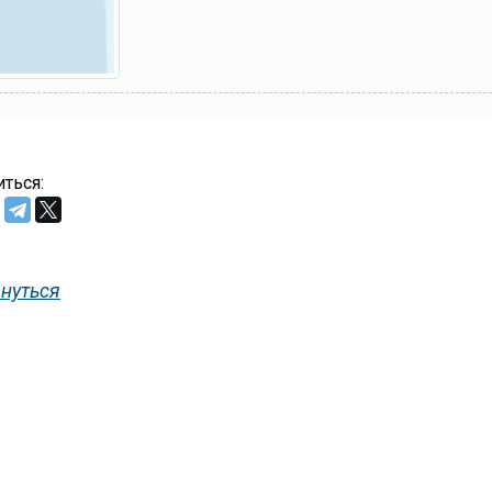
ться:
нуться