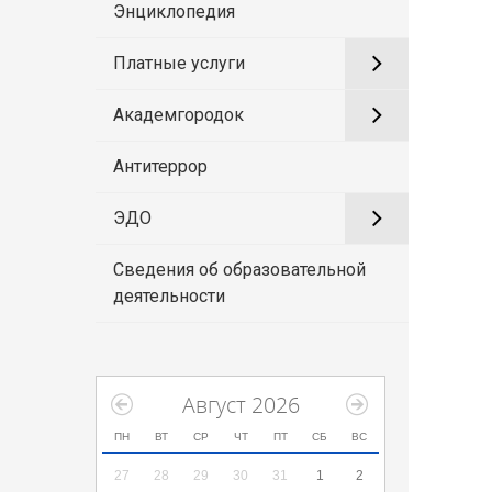
Энциклопедия
Платные услуги
Академгородок
Антитеррор
ЭДО
Сведения об образовательной
деятельности
Август 2026
ПН
ВТ
СР
ЧТ
ПТ
СБ
ВС
27
28
29
30
31
1
2